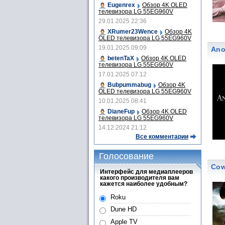
Eugenrex
Обзор 4K OLED
телевизора LG 55EG960V
29.01.2025 22:36
XRumer23Wence
Обзор 4K
OLED телевизора LG 55EG960V
19.01.2025 09:09
Ano
betenTaX
Обзор 4K OLED
телевизора LG 55EG960V
17.01.2025 07:12
Bubpummabug
Обзор 4K
OLED телевизора LG 55EG960V
10.01.2025 08:41
DianeFup
Обзор 4K OLED
телевизора LG 55EG960V
14.12.2024 21:12
Все комментарии
Голосование
Cow
Интерфейс для медиаплееров
какого производителя вам
кажется наиболее удобным?
Roku
Dune HD
Apple TV