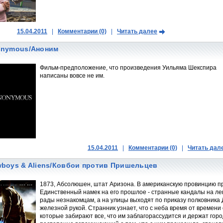
15.04.2011
|
Комментарии (0)
|
Читать далее
nymous/Аноним
Фильм-предположение, что произведения Уильяма Шекспира
написаны вовсе не им.
15.04.2011
|
Комментарии (0)
|
Читать дал
boys & Aliens/Ковбои против Пришельцев
1873, Абсолюшен, штат Аризона. В американскую провинцию п
Единственный намек на его прошлое - странные кандалы на ле
рады незнакомцам, а на улицы выходят по приказу полковника 
железной рукой. Странник узнает, что с неба время от време
которые забирают все, что им заблагорассудится и держат горо