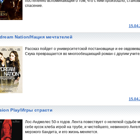
постепенно вспоминающий о том, что с ним произошло, станов
спасение.
15.04
dream Nation/Нация мечтателей
Рассказ пойдет о университетской постановщице и ее овдовевш
Скука превращается во многообещающий роман с другим учите
15.04
sion Play/Игры страсти
Лос-Анджелес 50-х годов. Лента повествует о нелегкой судьбе
себе кусок хлеба игрой на трубе, и чистейшего, невинного Анг
мерзкого бандита, и его жизнь меняется.