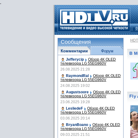
.
Ф
HDT
Сообщения
Комментарии
Форум
В М
Jefferycip
Обзор 4K OLED
телевизора LG 55EG960V
26.08.2025 21:28
RaymondRal
Обзор 4K OLED
телевизора LG 55EG960V
24.08.2025 19:02
Augustsoore
Обзор 4K OLED
Fly
телевизора LG 55EG960V
23.06.2025 19:28
LesliedeF
Обзор 4K OLED
телевизора LG 55EG960V
03.06.2025 20:14
BryanBoano
Обзор 4K OLED
телевизора LG 55EG960V
09.03.2025 21:51