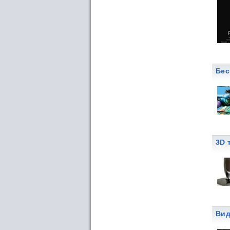
Бес
3D 
Вид