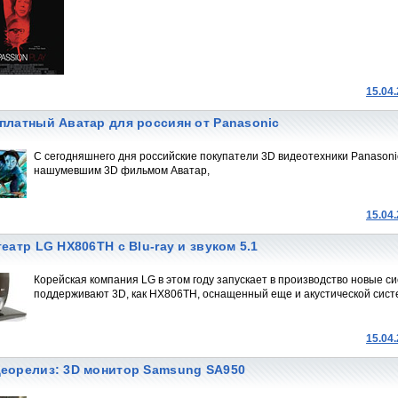
15.04
платный Аватар для россиян от Panasonic
C сегодняшнего дня российские покупатели 3D видеотехники Panasonic 
нашумевшим 3D фильмом Аватар,
15.04
театр LG HX806TH c Blu-ray и звуком 5.1
Корейская компания LG в этом году запускает в производство новые с
поддерживают 3D, как HX806TH, оснащенный еще и акустической сист
15.04
еорелиз: 3D монитор Samsung SA950