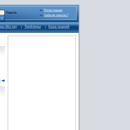
Регистрация
Пароль
Забыли пароль?
ОК
ры Blu-ray
Трейлеры
База знаний
е