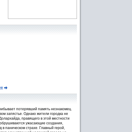
ее
рибывает потерявший память незнакомец.
вом запястье. Однако жители городка не
Долархайда, правящего в этой местности
ни обрушиваются ужасающие создания,
д в паническом страхе. Главный герой,