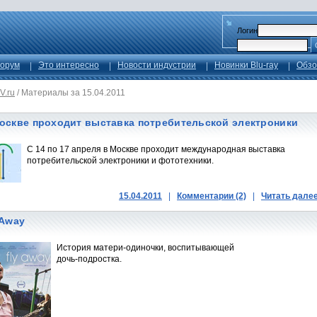
Логин
орум
Это интересно
Новости индустрии
Новинки Blu-ray
Обзо
V.ru
/
Материалы за 15.04.2011
оскве проходит выставка потребительской электроники
С 14 по 17 апреля в Москве проходит международная выставка
потребительской электроники и фототехники.
15.04.2011
|
Комментарии (2)
|
Читать дале
 Away
История матери-одиночки, воспитывающей
дочь-подростка.