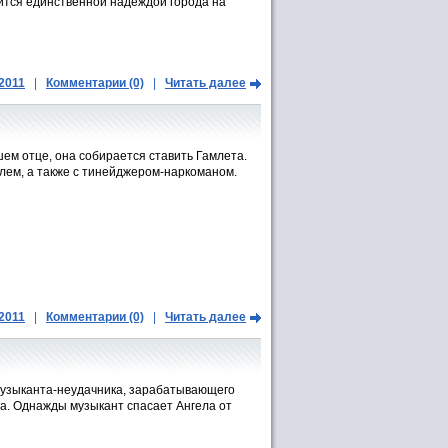
ится единственной надеждой города на
.2011
|
Комментарии (0)
|
Читать далее
ем отце, она собирается ставить Гамлета.
лем, а также с тинейджером-наркоманом.
.2011
|
Комментарии (0)
|
Читать далее
 музыканта-неудачника, зарабатывающего
ела. Однажды музыкант спасает Ангела от