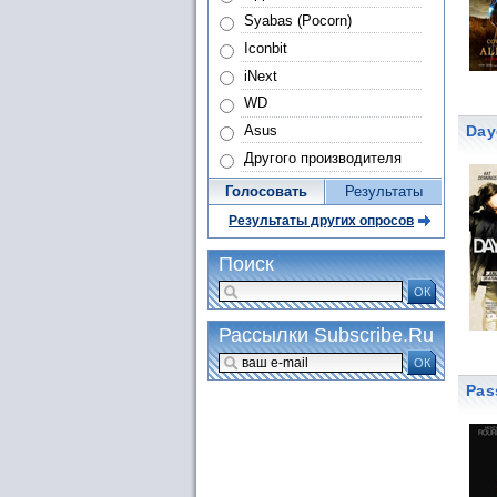
Syabas (Pocorn)
Iconbit
iNext
WD
Day
Asus
Другого производителя
Голосовать
Результаты
Результаты других опросов
Поиск
ОК
Рассылки Subscribe.Ru
ОК
Pas