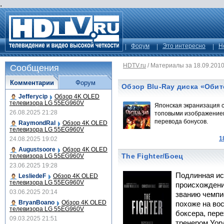
.
Форум
Это интересно
Н
HDTV.ru
/
Материалы за 18.09.201
Сообщения
Комментарии
Форум
Обзор Blu-Ray диска «Оби
Jefferycip
Обзор 4K OLED
телевизора LG 55EG960V
Японская экранизация се
26.08.2025 21:28
топовыми изображением 
перевода бонусов.
RaymondRal
Обзор 4K OLED
телевизора LG 55EG960V
1
24.08.2025 19:02
Augustsoore
Обзор 4K OLED
The Fighter/Боец
телевизора LG 55EG960V
23.06.2025 19:28
Подлинная ис
LesliedeF
Обзор 4K OLED
телевизора LG 55EG960V
происхождени
03.06.2025 20:14
званию чемпи
BryanBoano
Обзор 4K OLED
похоже на во
телевизора LG 55EG960V
боксера, пер
09.03.2025 21:51
тренером Уор