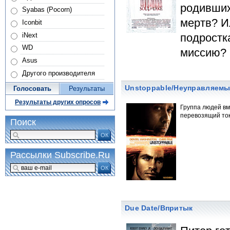
родивших
Syabas (Pocorn)
мертв? И
Iconbit
iNext
подростк
WD
миссию?
Asus
Другого производителя
Unstoppable/Неуправляем
Голосовать
Результаты
Результаты других опросов
Группа людей вм
перевозящий то
Поиск
ОК
Рассылки Subscribe.Ru
ОК
Due Date/Впритык