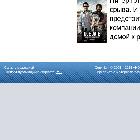
Питер гот
срыва. И 
предстои
компании
домой к 
Связь с редакцией
Copyright © 2005—2015 «
HD
Экспорт публикаций в формате
RSS
Перепечатка материала воз