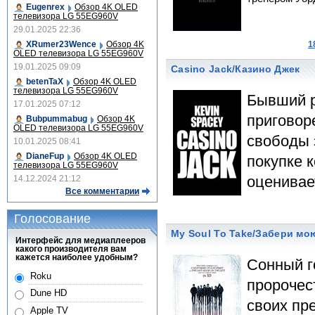
Eugenrex
Обзор 4K OLED
телевизора LG 55EG960V
29.01.2025 22:36
XRumer23Wence
Обзор 4K
1
OLED телевизора LG 55EG960V
19.01.2025 09:09
Casino Jack/Казино Джек
betenTaX
Обзор 4K OLED
телевизора LG 55EG960V
Бывший р
17.01.2025 07:12
приговор
Bubpummabug
Обзор 4K
OLED телевизора LG 55EG960V
свободы 
10.01.2025 08:41
DianeFup
Обзор 4K OLED
покупке 
телевизора LG 55EG960V
оценивае
14.12.2024 21:12
Все комментарии
Голосование
My Soul To Take/Забери мо
Интерфейс для медиаплееров
какого производителя вам
кажется наиболее удобным?
Сонный г
Roku
пророчес
Dune HD
своих пр
Apple TV