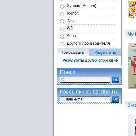
Syabas (Pocorn)
Iconbit
iNext
WD
My 
Asus
Другого производителя
Голосовать
Результаты
Результаты других опросов
Поиск
ОК
Рассылки Subscribe.Ru
ОК
Bla