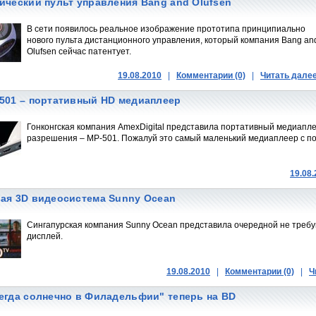
ический пульт управления Bang and Olufsen
В сети появилось реальное изображение прототипа принципиально
нового пульта дистанционного управления, который компания Bang an
Olufsen сейчас патентует.
19.08.2010
|
Комментарии (0)
|
Читать дале
501 – портативный HD медиаплеер
Гонконгская компания AmexDigital представила портативный медиапле
разрешения – MP-501. Пожалуй это самый маленький медиаплеер с п
19.08
ая 3D видеосистема Sunny Ocean
Сингапурская компания Sunny Ocean представила очередной не треб
дисплей.
19.08.2010
|
Комментарии (0)
|
Ч
егда солнечно в Филадельфии" теперь на BD