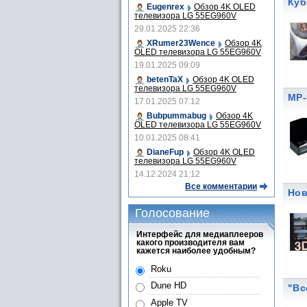
Куб
Eugenrex
Обзор 4K OLED
телевизора LG 55EG960V
29.01.2025 22:36
XRumer23Wence
Обзор 4K
OLED телевизора LG 55EG960V
19.01.2025 09:09
betenTaX
Обзор 4K OLED
телевизора LG 55EG960V
MP-
17.01.2025 07:12
Bubpummabug
Обзор 4K
OLED телевизора LG 55EG960V
10.01.2025 08:41
DianeFup
Обзор 4K OLED
телевизора LG 55EG960V
14.12.2024 21:12
Все комментарии
Нов
Голосование
Интерфейс для медиаплееров
какого производителя вам
кажется наиболее удобным?
Roku
Dune HD
"Вс
Apple TV