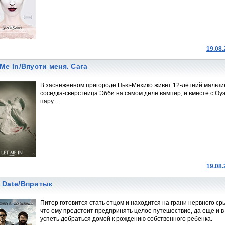
19.08
 Me In/Впусти меня. Сага
В заснеженном пригороде Нью-Мехико живет 12-летний мальчик-
соседка-сверстница Эбби на самом деле вампир, и вместе с Оу
пару...
19.08
 Date/Впритык
Питер готовится стать отцом и находится на грани нервного сры
что ему предстоит предпринять целое путешествие, да еще и в
успеть добраться домой к рождению собственного ребенка.