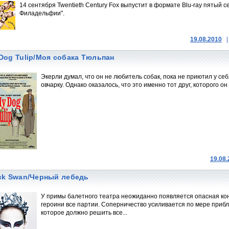
14 сентября Twentieth Century Fox выпустит в формате Blu-ray пятый с
Филадельфии".
19.08.2010
|
Dog Tulip/Моя собака Тюльпан
Экерли думал, что он не любитель собак, пока не приютил у с
овчарку. Однако оказалось, что это именно тот друг, которого он 
19.08
ck Swan/Черный лебедь
У примы балетного театра неожиданно появляется опасная кон
героини все партии. Соперничество усиливается по мере приб
которое должно решить все...