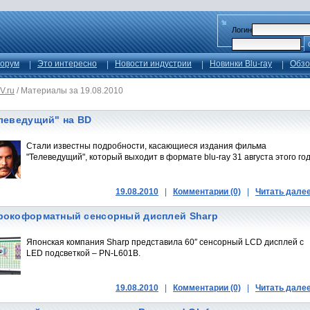
Логин
орум
Это интересно
Новости индустрии
Новинки Blu-ray
Обзо
V.ru
/
Материалы за 19.08.2010
леведущий" на BD
Стали известны подробности, касающиеся издания фильма
"Телеведущий", который выходит в формате blu-ray 31 августа этого год
19.08.2010
|
Комментарии (0)
|
Читать дале
окоформатный сенсорный дисплей Sharp
Японская компания Sharp представила 60″ сенсорный LCD дисплей с
LED подсветкой – PN-L601B.
19.08.2010
|
Комментарии (0)
|
Читать дале