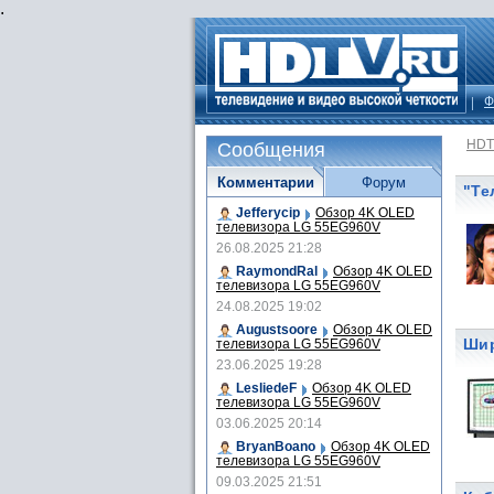
.
Ф
HDT
Сообщения
Комментарии
Форум
"Те
Jefferycip
Обзор 4K OLED
телевизора LG 55EG960V
26.08.2025 21:28
RaymondRal
Обзор 4K OLED
телевизора LG 55EG960V
24.08.2025 19:02
Augustsoore
Обзор 4K OLED
Шир
телевизора LG 55EG960V
23.06.2025 19:28
LesliedeF
Обзор 4K OLED
телевизора LG 55EG960V
03.06.2025 20:14
BryanBoano
Обзор 4K OLED
телевизора LG 55EG960V
09.03.2025 21:51