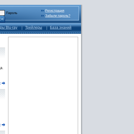
Регистрация
Пароль
Забыли пароль?
ОК
ры Blu-ray
Трейлеры
База знаний
а.
е
е