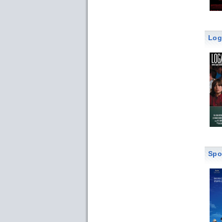
Log
Spo