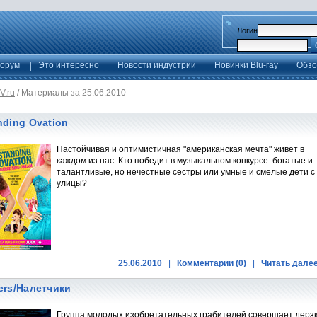
Логин
орум
Это интересно
Новости индустрии
Новинки Blu-ray
Обзо
V.ru
/
Материалы за 25.06.2010
nding Ovation
Настойчивая и оптимистичная "американская мечта" живет в
каждом из нас. Кто победит в музыкальном конкурсе: богатые и
талантливые, но нечестные сестры или умные и смелые дети с
улицы?
25.06.2010
|
Комментарии (0)
|
Читать дале
ers/Налетчики
Группа молодых изобретательных грабителей совершает дерз