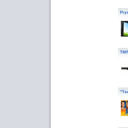
Pry
TMR
"Те