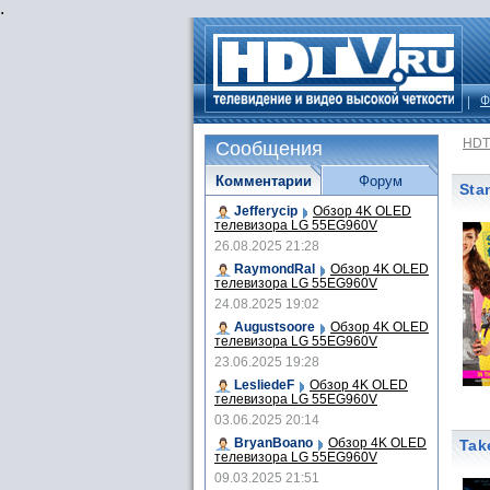
.
Ф
HDT
Сообщения
Комментарии
Форум
Sta
Jefferycip
Обзор 4K OLED
телевизора LG 55EG960V
26.08.2025 21:28
RaymondRal
Обзор 4K OLED
телевизора LG 55EG960V
24.08.2025 19:02
Augustsoore
Обзор 4K OLED
телевизора LG 55EG960V
23.06.2025 19:28
LesliedeF
Обзор 4K OLED
телевизора LG 55EG960V
03.06.2025 20:14
BryanBoano
Обзор 4K OLED
Tak
телевизора LG 55EG960V
09.03.2025 21:51