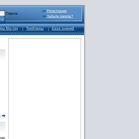
Регистрация
Пароль
Забыли пароль?
ОК
ры Blu-ray
Трейлеры
База знаний
е
кую