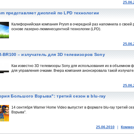
25.06
sm представляет дисплей по LPD технологии
Калифорнийская компания Prysm в очередной раз напомнила о своей 
основе лазерно-люминесцентной технологии (LPD).
25.06
-BR100 – излучатель для 3D телевизоров Sony
Как известно 3D телевизоры Sony для использования их в объемном 
для управления очками. Вчера компания анонсировала такой излучат
25.06
ория Большого Взрыва": третий сезон в blu-ray
14 сентября Warner Home Video выпустит в формате blu-ray третий се
Взрыва".
25.06.2010
|
Коммен