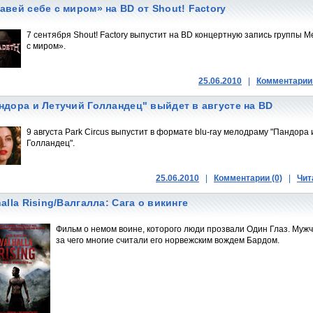
авей себе с миром» на BD от Shout! Factory
7 сентября Shout! Factory выпустит на BD концертную запись группы M
с миром».
25.06.2010
|
Комментарии 
ндора и Летучий Голландец" выйдет в августе на BD
9 августа Park Circus выпустит в формате blu-ray мелодраму "Пандора 
Голландец".
25.06.2010
|
Комментарии (0)
|
Чит
halla Rising/Валгалла: Сага о викинге
Фильм о немом воине, которого люди прозвали Один Глаз. Мужч
за чего многие считали его норвежским вождем Бардом.