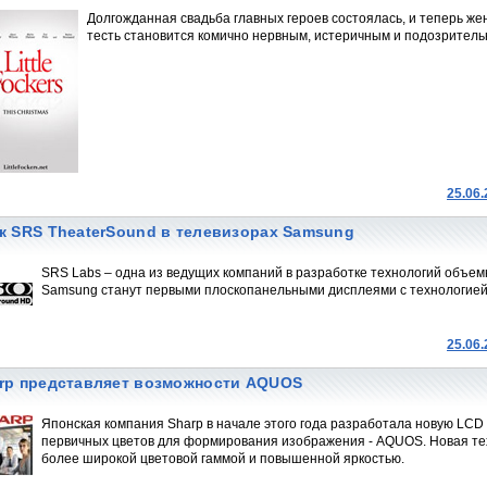
Долгожданная свадьба главных героев состоялась, и теперь ж
тесть становится комично нервным, истеричным и подозритель
25.06
к SRS TheaterSound в телевизорах Samsung
SRS Labs – одна из ведущих компаний в разработке технологий объемн
Samsung станут первыми плоскопанельными дисплеями с технологией 
25.06
rp представляет возможности AQUOS
Японская компания Sharp в начале этого года разработала новую LCD
первичных цветов для формирования изображения - AQUOS. Новая те
более широкой цветовой гаммой и повышенной яркостью.