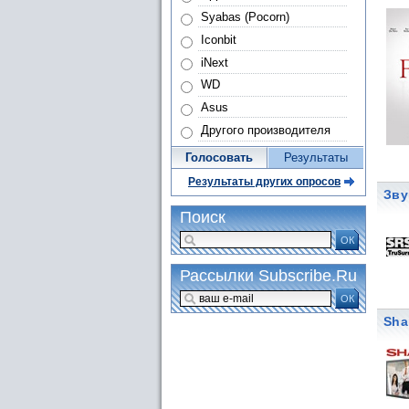
Syabas (Pocorn)
Iconbit
iNext
WD
Asus
Другого производителя
Голосовать
Результаты
Результаты других опросов
Зву
Поиск
ОК
Рассылки Subscribe.Ru
ОК
Sha