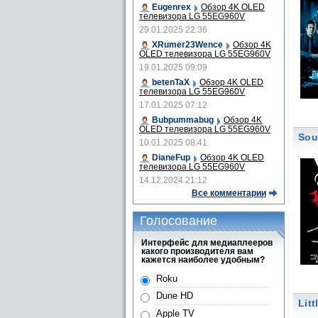
Eugenrex
Обзор 4K OLED
телевизора LG 55EG960V
29.01.2025 22:36
XRumer23Wence
Обзор 4K
OLED телевизора LG 55EG960V
19.01.2025 09:09
betenTaX
Обзор 4K OLED
телевизора LG 55EG960V
17.01.2025 07:12
Bubpummabug
Обзор 4K
OLED телевизора LG 55EG960V
Sou
10.01.2025 08:41
DianeFup
Обзор 4K OLED
телевизора LG 55EG960V
14.12.2024 21:12
Все комментарии
Голосование
Интерфейс для медиаплееров
какого производителя вам
кажется наиболее удобным?
Roku
Dune HD
Lit
Apple TV