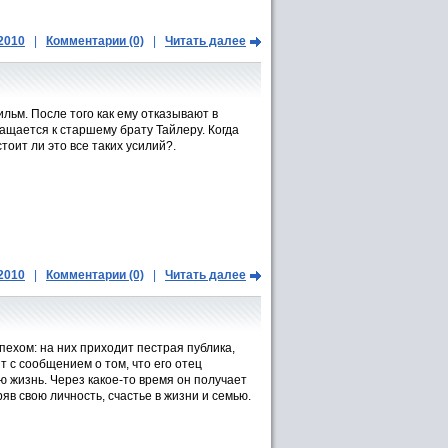
.2010
|
Комментарии (0)
|
Читать далее
ьм. После того как ему отказывают в
ащается к старшему брату Тайлеру. Когда
оит ли это все таких усилий?.
.2010
|
Комментарии (0)
|
Читать далее
ехом: на них приходит пестрая публика,
 с сообщением о том, что его отец
 жизнь. Через какое-то время он получает
в свою личность, счастье в жизни и семью.