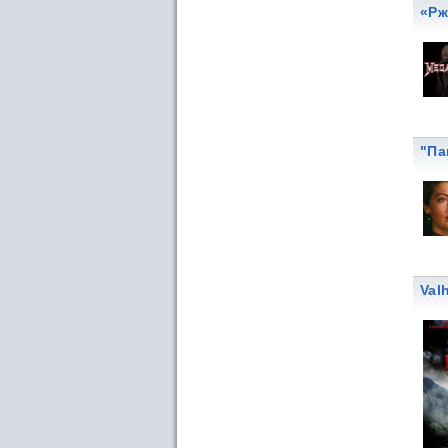
«Рж
"Па
Val