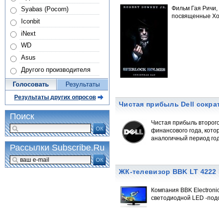
Фильм Гая Ричи,
Syabas (Pocorn)
посвященные Хол
Iconbit
iNext
WD
Asus
Другого производителя
Голосовать
Результаты
Результаты других опросов
Чистая прибыль Dell сокра
Поиск
Чистая прибыль второго
ОК
финансового года, кото
аналогичный период го
Рассылки Subscribe.Ru
ОК
ЖК-телевизор BBK LT 4222
Компания BBK Electroni
светодиодной LED -подс