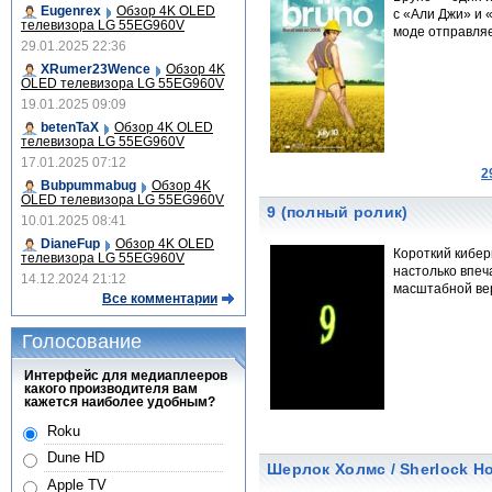
Eugenrex
Обзор 4K OLED
с «Али Джи» и 
телевизора LG 55EG960V
моде отправля
29.01.2025 22:36
XRumer23Wence
Обзор 4K
OLED телевизора LG 55EG960V
19.01.2025 09:09
betenTaX
Обзор 4K OLED
телевизора LG 55EG960V
17.01.2025 07:12
2
Bubpummabug
Обзор 4K
OLED телевизора LG 55EG960V
9 (полный ролик)
10.01.2025 08:41
DianeFup
Обзор 4K OLED
Короткий кибер
телевизора LG 55EG960V
настолько впеч
14.12.2024 21:12
масштабной вер
Все комментарии
Голосование
Интерфейс для медиаплееров
какого производителя вам
кажется наиболее удобным?
Roku
Dune HD
Шерлок Холмс / Sherlock H
Apple TV