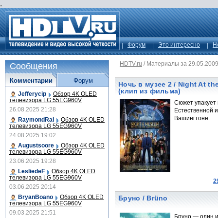
.
Форум
Это интересно
Н
HDTV.ru
/
Материалы за 29.05.200
Сообщения
Комментарии
Форум
Ночь в музее 2 / Night At t
(клип из фильма)
Jefferycip
Обзор 4K OLED
телевизора LG 55EG960V
Сюжет упакует 
26.08.2025 21:28
Естественной и
Вашингтоне.
RaymondRal
Обзор 4K OLED
телевизора LG 55EG960V
24.08.2025 19:02
Augustsoore
Обзор 4K OLED
телевизора LG 55EG960V
23.06.2025 19:28
LesliedeF
Обзор 4K OLED
телевизора LG 55EG960V
2
03.06.2025 20:14
BryanBoano
Обзор 4K OLED
Бруно / Brüno
телевизора LG 55EG960V
09.03.2025 21:51
Бруно — один и