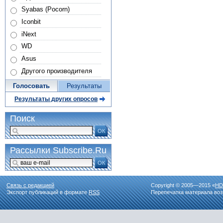
Syabas (Pocorn)
Iconbit
iNext
WD
Asus
Другого производителя
Голосовать
Результаты
Результаты других опросов
Поиск
ОК
Рассылки Subscribe.Ru
ОК
Связь с редакцией
Copyright © 2005—2015 «
HD
Экспорт публикаций в формате
RSS
Перепечатка материала воз