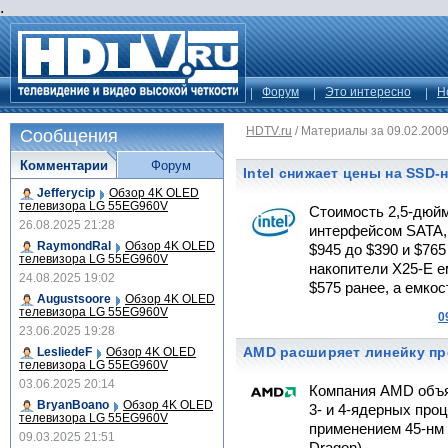
.
Форум
Это интересно
Н
HDTV.ru
/
Материалы за 09.02.200
Сообщения
Комментарии
Форум
Intel снижает цены на SSD-
Jefferycip
Обзор 4K OLED
телевизора LG 55EG960V
Стоимость 2,5-дюйм
26.08.2025 21:28
интерфейсом SATA, 
RaymondRal
Обзор 4K OLED
$945 до $390 и $76
телевизора LG 55EG960V
накопители X25-E е
24.08.2025 19:02
$575 ранее, а емкос
Augustsoore
Обзор 4K OLED
телевизора LG 55EG960V
0
23.06.2025 19:28
AMD расширяет линейку п
LesliedeF
Обзор 4K OLED
телевизора LG 55EG960V
03.06.2025 20:14
Компания AMD объя
BryanBoano
Обзор 4K OLED
3- и 4-ядерных про
телевизора LG 55EG960V
применением 45-нм 
09.03.2025 21:51