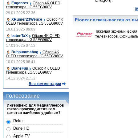
Dragon).
Eugenrex
Обзор 4K OLED
телевизора LG 55EG960V
0
29.01.2025 22:36
XRumer23Wence
Обзор 4K
Pioneer отказывается от в
OLED телевизора LG 55EG960V
19.01.2025 09:09
Тяжелая экономическая
betenTaX
Обзор 4K OLED
телевизоров. Официальн
телевизора LG 55EG960V
17.01.2025 07:12
Bubpummabug
Обзор 4K
OLED телевизора LG 55EG960V
10.01.2025 08:41
DianeFup
Обзор 4K OLED
телевизора LG 55EG960V
14.12.2024 21:12
Все комментарии
Голосование
Интерфейс для медиаплееров
какого производителя вам
кажется наиболее удобным?
Roku
Dune HD
Apple TV