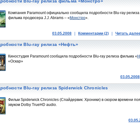
робности Blu-ray релиза фильма «Монстро»
Компания Paramount официально сообщила подробности Blu-ray релиза
фильма продюсера J.J. Abrams – «
Монстро
».
03.05.2008
|
Комментарии (2)
|
Читать дале
робности Blu-ray релиза «Нефть»
Киностудия Paramount сообщила подробности Blu-ray релиза фильма «
Н
«Оскар»
03.05.2008
робности Blu-ray релиза Spiderwick Chronicles
Фильм Spiderwick Chronicles (Спайдервик: Хроники) в скором времени по
звуком Dolby TrueHD audio.
03.05