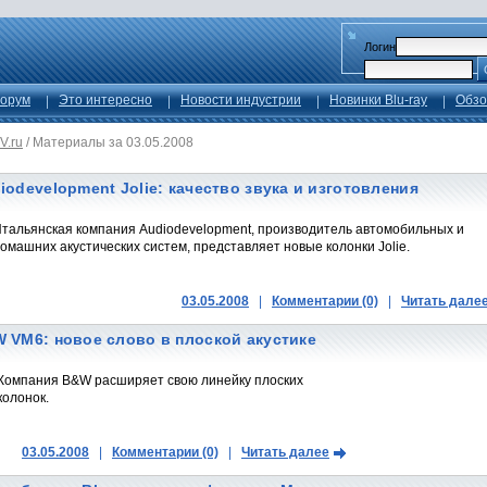
Логин
орум
Это интересно
Новости индустрии
Новинки Blu-ray
Обзо
V.ru
/
Материалы за 03.05.2008
iodevelopment Jolie: качество звука и изготовления
тальянская компания Audiodevelopment, производитель автомобильных и
омашних акустических систем, представляет новые колонки Jolie.
03.05.2008
|
Комментарии (0)
|
Читать дале
 VM6: новое слово в плоской акустике
Компания B&W расширяет свою линейку плоских
колонок.
03.05.2008
|
Комментарии (0)
|
Читать далее