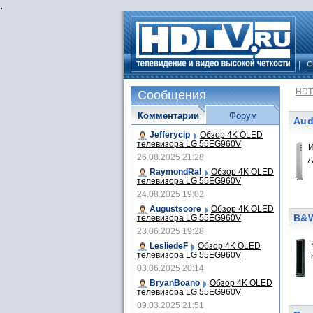
.
Ф
HDT
Сообщения
Комментарии
Форум
Aud
Jefferycip
Обзор 4K OLED
телевизора LG 55EG960V
И
26.08.2025 21:28
д
RaymondRal
Обзор 4K OLED
телевизора LG 55EG960V
24.08.2025 19:02
Augustsoore
Обзор 4K OLED
B&W
телевизора LG 55EG960V
23.06.2025 19:28
LesliedeF
Обзор 4K OLED
телевизора LG 55EG960V
03.06.2025 20:14
BryanBoano
Обзор 4K OLED
телевизора LG 55EG960V
09.03.2025 21:51