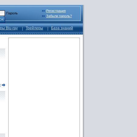
Регистрация
Пароль
Забыли пароль?
ОК
ры Blu-ray
Трейлеры
База знаний
е