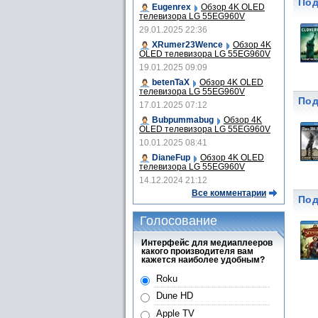
Под
Eugenrex
Обзор 4K OLED
телевизора LG 55EG960V
29.01.2025 22:36
XRumer23Wence
Обзор 4K
OLED телевизора LG 55EG960V
19.01.2025 09:09
betenTaX
Обзор 4K OLED
телевизора LG 55EG960V
Под
17.01.2025 07:12
Bubpummabug
Обзор 4K
OLED телевизора LG 55EG960V
10.01.2025 08:41
DianeFup
Обзор 4K OLED
телевизора LG 55EG960V
14.12.2024 21:12
Все комментарии
Под
Голосование
Интерфейс для медиаплееров
какого производителя вам
кажется наиболее удобным?
Roku
Dune HD
Apple TV