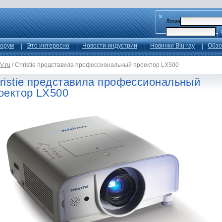
Логин
орум
Это интересно
Новости индустрии
Новинки Blu-ray
Обзо
V.ru
/
Christie представила профессиональный проектор LX500
ristie представила профессиональный
оектор LX500