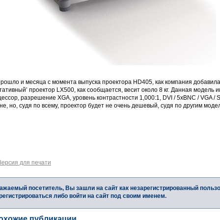
прошло и месяца с момента выпуска проектора HD405, как компания добавила
тативный’ проектор LX500, как сообщается, весит около 8 кг. Данная модель 
ессор, разрешение XGA, уровень контрастности 1,000:1, DVI / 5xBNC / VGA / 
не, но, судя по всему, проектор будет не очень дешевый, судя по другим модел
Версия для печати
ажаемый посетитель, Вы зашли на сайт как незарегистрированный польз
регистрироваться либо войти на сайт под своим именем.
охожие публикации