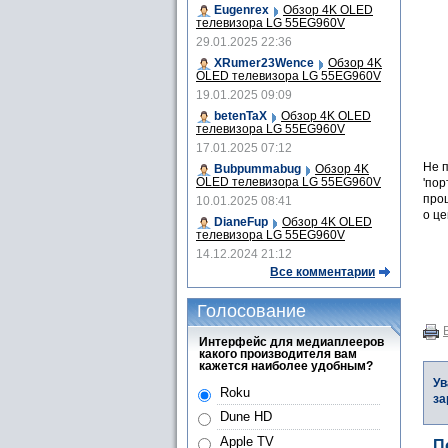
Eugenrex
Обзор 4K OLED
телевизора LG 55EG960V
29.01.2025 22:36
XRumer23Wence
Обзор 4K
OLED телевизора LG 55EG960V
19.01.2025 09:09
betenTaX
Обзор 4K OLED
телевизора LG 55EG960V
17.01.2025 07:12
Не 
Bubpummabug
Обзор 4K
OLED телевизора LG 55EG960V
'пор
проц
10.01.2025 08:41
о це
DianeFup
Обзор 4K OLED
телевизора LG 55EG960V
14.12.2024 21:12
Все комментарии
Голосование
Интерфейс для медиаплееров
какого производителя вам
кажется наиболее удобным?
Ув
Roku
за
Dune HD
Apple TV
П