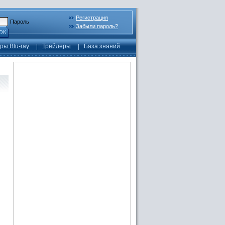
Регистрация
Пароль
Забыли пароль?
ОК
ры Blu-ray
Трейлеры
База знаний