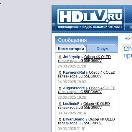
.
Ф
HDT
Сообщения
Ch
Комментарии
Форум
пр
Jefferycip
Обзор 4K OLED
телевизора LG 55EG960V
26.08.2025 21:28
RaymondRal
Обзор 4K OLED
телевизора LG 55EG960V
24.08.2025 19:02
Augustsoore
Обзор 4K OLED
телевизора LG 55EG960V
23.06.2025 19:28
LesliedeF
Обзор 4K OLED
телевизора LG 55EG960V
03.06.2025 20:14
BryanBoano
Обзор 4K OLED
телевизора LG 55EG960V
09.03.2025 21:51