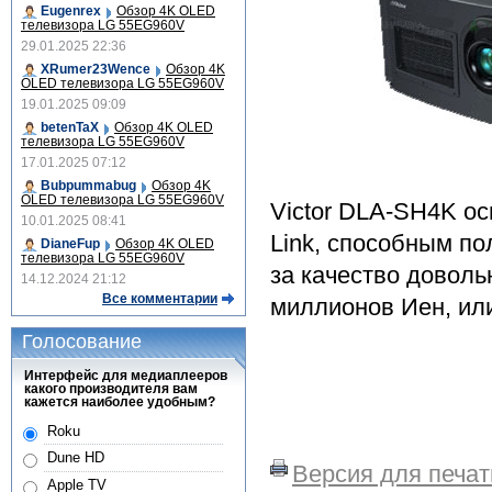
Eugenrex
Обзор 4K OLED
телевизора LG 55EG960V
29.01.2025 22:36
XRumer23Wence
Обзор 4K
OLED телевизора LG 55EG960V
19.01.2025 09:09
betenTaX
Обзор 4K OLED
телевизора LG 55EG960V
17.01.2025 07:12
Bubpummabug
Обзор 4K
OLED телевизора LG 55EG960V
Victor DLA-SH4K ос
10.01.2025 08:41
Link, способным по
DianeFup
Обзор 4K OLED
телевизора LG 55EG960V
за качество доволь
14.12.2024 21:12
Все комментарии
миллионов Иен, или
Голосование
Интерфейс для медиаплееров
какого производителя вам
кажется наиболее удобным?
Roku
Dune HD
Версия для печат
Apple TV