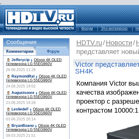
.
Форум
Это интересно
Н
HDTV.ru
/
Новости
/
Сообщения
представляет новы
Комментарии
Форум
Jefferycip
Обзор 4K OLED
Victor представляе
телевизора LG 55EG960V
SH4K
26.08.2025 21:28
RaymondRal
Обзор 4K OLED
телевизора LG 55EG960V
Компания Victor в
24.08.2025 19:02
качества изображе
Augustsoore
Обзор 4K OLED
телевизора LG 55EG960V
проектор с разреш
23.06.2025 19:28
контрастом 10000:1
LesliedeF
Обзор 4K OLED
телевизора LG 55EG960V
03.06.2025 20:14
BryanBoano
Обзор 4K OLED
телевизора LG 55EG960V
09.03.2025 21:51