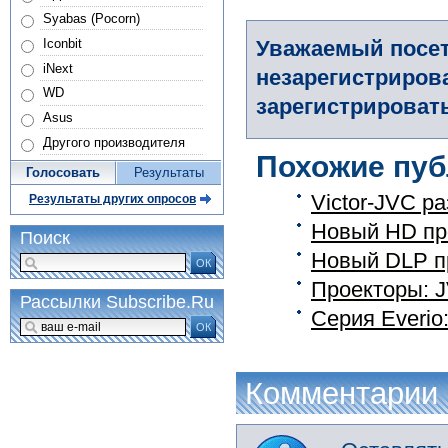
Syabas (Pocorn)
Iconbit
Уважаемый посет
iNext
незарегистриров
WD
зарегистрировать
Asus
Другого производителя
Похожие пуб
Голосовать
Результаты
Victor-JVC р
Результаты других опросов
Новый HD пр
Поиск
Новый DLP пр
ОК
Проекторы: 
Рассылки Subscribe.Ru
Серия Everio
ОК
Комментарии