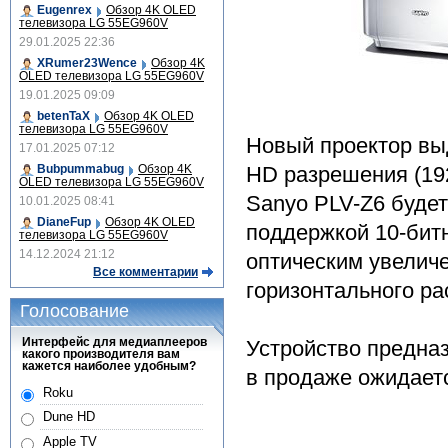
Eugenrex
Обзор 4K OLED
телевизора LG 55EG960V
29.01.2025 22:36
XRumer23Wence
Обзор 4K
OLED телевизора LG 55EG960V
19.01.2025 09:09
betenTaX
Обзор 4K OLED
телевизора LG 55EG960V
Новый проектор выд
17.01.2025 07:12
Bubpummabug
Обзор 4K
HD разрешения (19
OLED телевизора LG 55EG960V
Sanyo PLV-Z6 буде
10.01.2025 08:41
DianeFup
Обзор 4K OLED
поддержкой 10-битн
телевизора LG 55EG960V
14.12.2024 21:12
оптическим увелич
Все комментарии
горизонтального ра
Голосование
Интерфейс для медиаплееров
Устройство предна
какого производителя вам
кажется наиболее удобным?
в продаже ожидаетс
Roku
Dune HD
Apple TV