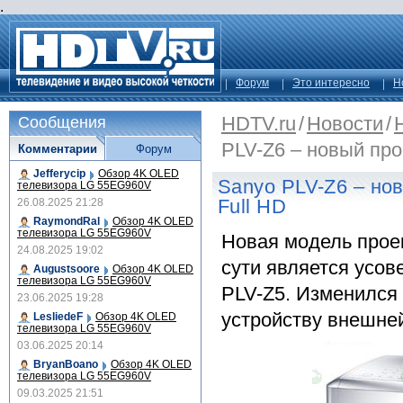
.
Форум
Это интересно
Н
HDTV.ru
/
Новости
/
Сообщения
PLV-Z6 – новый про
Комментарии
Форум
Jefferycip
Обзор 4K OLED
Sanyo PLV-Z6 – но
телевизора LG 55EG960V
Full HD
26.08.2025 21:28
RaymondRal
Обзор 4K OLED
телевизора LG 55EG960V
Новая модель проек
24.08.2025 19:02
сути является усо
Augustsoore
Обзор 4K OLED
телевизора LG 55EG960V
PLV-Z5. Изменился
23.06.2025 19:28
устройству внешне
LesliedeF
Обзор 4K OLED
телевизора LG 55EG960V
03.06.2025 20:14
BryanBoano
Обзор 4K OLED
телевизора LG 55EG960V
09.03.2025 21:51