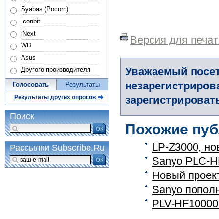
Syabas (Pocorn)
Iconbit
iNext
Версия для печат
WD
Asus
Уважаемый посет
Другого производителя
незарегистриров
Голосовать
Результаты
зарегистрировать
Результаты других опросов
Поиск
Похожие пуб
ОК
LP-Z3000, но
Рассылки Subscribe.Ru
Sanyo PLC-H
ОК
Новый проек
Sanyo пополн
PLV-HF10000L