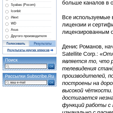
больше каналов в 
Syabas (Pocorn)
Iconbit
Все используемые 
iNext
лицензии и сертифи
WD
Asus
лицензированным 
Другого производителя
Голосовать
Результаты
Денис Романов, нач
Результаты других опросов
Satellite Corp.: «
Отл
Поиск
является то, что 
ОК
телевидения станд
производителей, 
Рассылки Subscribe.Ru
построены на дор
ОК
высокой чёткости
достигается незн
функций работы с 
изначально с расч