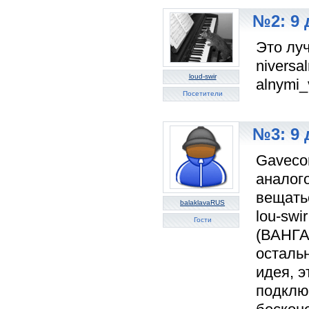
№2: 9 
Это луч
niversa
loud-swir
alnymi_
Посетители
№3: 9 
Gaveco
аналог
вещатьс
balaklavaRUS
lou-swir
Гости
(ВАНГА
остальн
идея, э
подклю