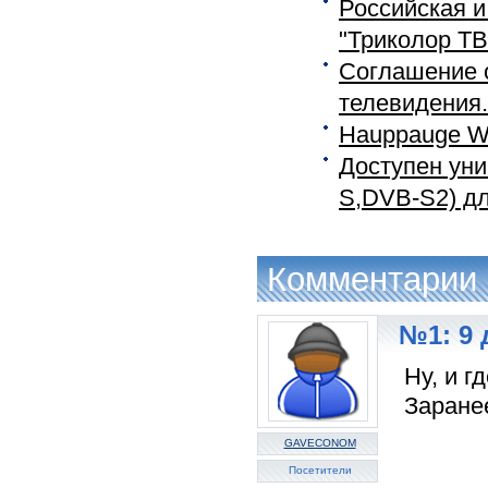
Российская и
"Триколор ТВ
Соглашение о
телевидения.
Hauppauge W
Доступен ун
S,DVB-S2) для
Комментарии
№1: 9 
Ну, и г
Заране
GAVECONOM
Посетители