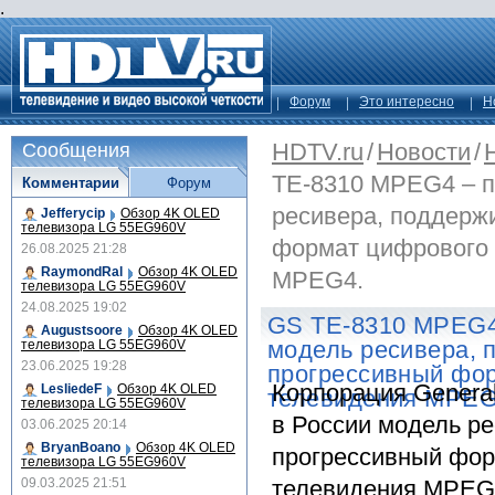
.
Форум
Это интересно
Н
HDTV.ru
/
Новости
/
Сообщения
ТЕ-8310 MPEG4 – п
Комментарии
Форум
ресивера, поддерж
Jefferycip
Обзор 4K OLED
телевизора LG 55EG960V
формат цифрового 
26.08.2025 21:28
RaymondRal
Обзор 4K OLED
MPEG4.
телевизора LG 55EG960V
24.08.2025 19:02
GS ТЕ-8310 MPEG4 
Augustsoore
Обзор 4K OLED
модель ресивера,
телевизора LG 55EG960V
23.06.2025 19:28
прогрессивный фо
Корпорация General
LesliedeF
Обзор 4K OLED
телевидения MPEG
телевизора LG 55EG960V
в России модель р
03.06.2025 20:14
BryanBoano
Обзор 4K OLED
прогрессивный фор
телевизора LG 55EG960V
09.03.2025 21:51
телевидения MPEG