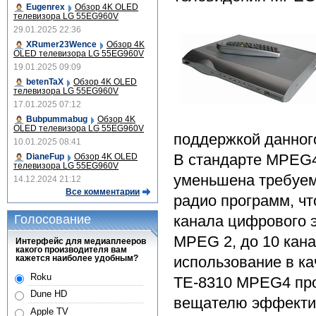
Eugenrex
Обзор 4K OLED
телевизора LG 55EG960V
29.01.2025 22:36
XRumer23Wence
Обзор 4K
OLED телевизора LG 55EG960V
19.01.2025 09:09
betenTaX
Обзор 4K OLED
телевизора LG 55EG960V
17.01.2025 07:12
Bubpummabug
Обзор 4K
OLED телевизора LG 55EG960V
поддержкой данног
10.01.2025 08:41
В стандарте MPEG4
DianeFup
Обзор 4K OLED
телевизора LG 55EG960V
уменьшена требуем
14.12.2024 21:12
Все комментарии
радио программ, чт
Голосование
канала цифрового э
MPEG 2, до 10 кан
Интерфейс для медиаплееров
какого производителя вам
кажется наиболее удобным?
использование в к
Roku
ТЕ-8310 MPEG4 про
Dune HD
вещателю эффектив
Apple TV