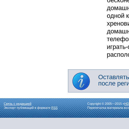
бесконе
домашн
одной 
хренов
домашн
телефо
играть
располо
Оставлять
после рег
Связь с редакцией
Copyright © 2005—2015 «
HD
Экспорт публикаций в формате
RSS
Перепечатка материала воз