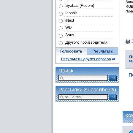
Апп
Syabas (Pocorn)
RGBH
габа
Iconbit
iNext
WD
Asus
Другого производителя
Голосовать
Результаты
Ув
Результаты других опросов
за
Поиск
П
ОК
Рассылки Subscribe.Ru
ОК
Ко