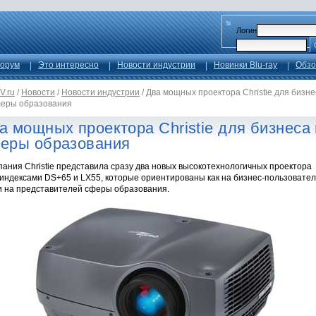
Логин
орум
Это интересно
Новости индустрии
Новинки Blu-ray
Обзо
V.ru
/
Новости
/
Новости индустрии
/
Два мощных проектора Christie для бизне
феры образования
а мощных проектора Christie для бизнеса 
еры образования
ания Christie представила сразу два новых высокотехнологичных проектора
 индексами DS+65 и LX55, которые ориентированы как на бизнес-пользовател
 и на представителей сферы образования.