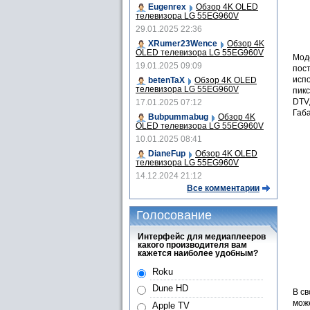
Eugenrex
Обзор 4K OLED
телевизора LG 55EG960V
29.01.2025 22:36
XRumer23Wence
Обзор 4K
OLED телевизора LG 55EG960V
Моде
19.01.2025 09:09
пост
исп
betenTaX
Обзор 4K OLED
телевизора LG 55EG960V
пик
DTV,
17.01.2025 07:12
Габа
Bubpummabug
Обзор 4K
OLED телевизора LG 55EG960V
10.01.2025 08:41
DianeFup
Обзор 4K OLED
телевизора LG 55EG960V
14.12.2024 21:12
Все комментарии
Голосование
Интерфейс для медиаплееров
какого производителя вам
кажется наиболее удобным?
Roku
Dune HD
В с
мож
Apple TV