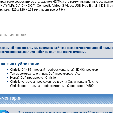
арат тоже совместим со стандартом HDTV, а его коммуникационные возможн
V/YPbPr, DVI-D (HDCP), Composite Video, S-Video, USB Type B и Mini-DIN 8-pi
ритами 429 x 320 x 168 мм и весит всего 7,9 кг.
Версия для печати
ажаемый посетитель, Вы зашли на сайт как незарегистрированный польз
регистрироваться либо войти на сайт под своим именем.
охожие публикации
Christie D4K35 – первый профессиональный 3D 4К проектор
Три высокотехнологичных DLP-проектора от Acer
Новый DLP проектор от Christie
Christie устроила проекционное шоу на Олимпиаде в Пекине
Christie представила профессиональный проектор LX500
мментарии
Оставлять комментарии возможно только через
10
дней после ре