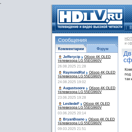
.
Ф
HDT
Сообщения
и с
Комментарии
Форум
Дв
Jefferycip
Обзор 4K OLED
сф
телевизора LG 55EG960V
26.08.2025 21:28
Комп
RaymondRal
Обзор 4K OLED
под
телевизора LG 55EG960V
так
24.08.2025 19:02
Augustsoore
Обзор 4K OLED
телевизора LG 55EG960V
23.06.2025 19:28
LesliedeF
Обзор 4K OLED
телевизора LG 55EG960V
03.06.2025 20:14
BryanBoano
Обзор 4K OLED
телевизора LG 55EG960V
09.03.2025 21:51