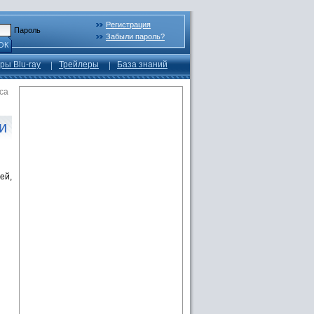
Регистрация
Пароль
Забыли пароль?
ОК
ры Blu-ray
Трейлеры
База знаний
са
и
ей,