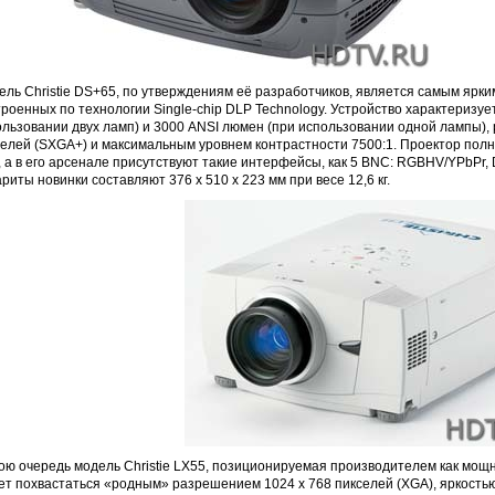
ль Christie DS+65, по утверждениям её разработчиков, является самым ярки
роенных по технологии Single-chip DLP Technology. Устройство характеризу
ользовании двух ламп) и 3000 ANSI люмен (при использовании одной лампы)
селей (SXGA+) и максимальным уровнем контрастности 7500:1. Проектор пол
 а в его арсенале присутствуют такие интерфейсы, как 5 BNC: RGBHV/YPbPr, D
риты новинки составляют 376 x 510 x 223 мм при весе 12,6 кг.
вою очередь модель Christie LX55, позиционируемая производителем как мощ
ет похвастаться «родным» разрешением 1024 x 768 пикселей (XGA), яркостью