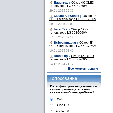
Eugenrex
Обзор 4K OLED
телевизора LG 55EG960V
29.01.2025 22:36
XRumer23Wence
Обзор 4K
OLED телевизора LG 55EG960V
19.01.2025 09:09
betenTaX
Обзор 4K OLED
телевизора LG 55EG960V
17.01.2025 07:12
Bubpummabug
Обзор 4K
OLED телевизора LG 55EG960V
10.01.2025 08:41
DianeFup
Обзор 4K OLED
телевизора LG 55EG960V
14.12.2024 21:12
Все комментарии
Голосование
Интерфейс для медиаплееров
какого производителя вам
кажется наиболее удобным?
Roku
Dune HD
Apple TV