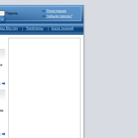
Регистрация
Пароль
Забыли пароль?
ОК
ры Blu-ray
Трейлеры
База знаний
ые
е
ии
е