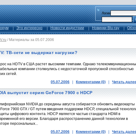
Логин
орум
Это интересно
Новости индустрии
Новинки Blu-ray
Обзо
V.ru
/
Материалы за 05.07.2006
V: ТВ-сети не выдержат нагрузки?
рос на HDTV в США растет высокими темпами. Однако телекоммуникационн
кабельные компании столкнулись с недостаточной пропускной способностью
оих сетей.
05.07.2006
|
Комментарии (0)
|
Читать дале
DIA выпустит серию GeForce 7900 с HDCP
лифорнийская NVIDIA до середины августа собирается обновить видеокарты
Force 7900 GTX / GT путем введения поддержки HDCP, специальной технолог
щиты цифрового контента. HDCP является частью стандарта HDMI в
временной его версии. Благодаря распространению данной технологии в
кторе персональных...
05.07.2006
|
Комментарии (0)
|
Читать дале