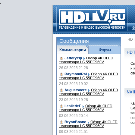
.
Ф
HDT
Сообщения
Комментарии
Форум
HDT
Jefferycip
Обзор 4K OLED
телевизора LG 55EG960V
Сп
26.08.2025 21:28
и 
св
RaymondRal
Обзор 4K OLED
телевизора LG 55EG960V
24.08.2025 19:02
Augustsoore
Обзор 4K OLED
NVI
телевизора LG 55EG960V
23.06.2025 19:28
Ка
LesliedeF
Обзор 4K OLED
Ge
телевизора LG 55EG960V
за
03.06.2025 20:14
со
BryanBoano
Обзор 4K OLED
се
телевизора LG 55EG960V
09.03.2025 21:51