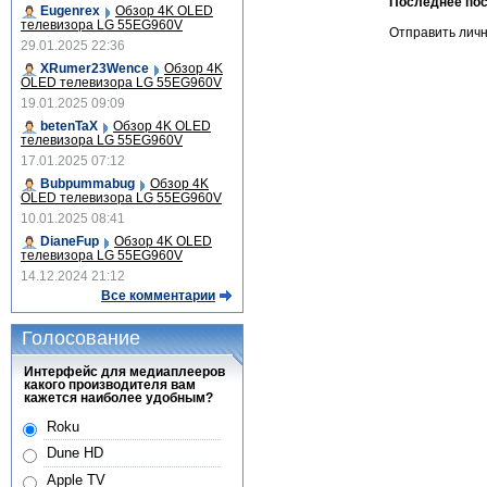
Последнее по
Eugenrex
Обзор 4K OLED
телевизора LG 55EG960V
Отправить лич
29.01.2025 22:36
XRumer23Wence
Обзор 4K
OLED телевизора LG 55EG960V
19.01.2025 09:09
betenTaX
Обзор 4K OLED
телевизора LG 55EG960V
17.01.2025 07:12
Bubpummabug
Обзор 4K
OLED телевизора LG 55EG960V
10.01.2025 08:41
DianeFup
Обзор 4K OLED
телевизора LG 55EG960V
14.12.2024 21:12
Все комментарии
Голосование
Интерфейс для медиаплееров
какого производителя вам
кажется наиболее удобным?
Roku
Dune HD
Apple TV