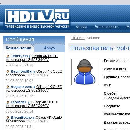
.
Форум
Это интересно
Н
HDTV.ru
/
vol-men
Сообщения
Пользователь: vol
Комментарии
Форум
Jefferycip
Обзор 4K OLED
телевизора LG 55EG960V
Логин:
vol-men
26.08.2025 21:28
Имя:
vol-men
RaymondRal
Обзор 4K OLED
телевизора LG 55EG960V
Группа:
Посети
24.08.2025 19:02
ICQ:
Augustsoore
Обзор 4K OLED
телевизора LG 55EG960V
О себе:
23.06.2025 19:28
Обладаю чувст
LesliedeF
Обзор 4K OLED
телевизора LG 55EG960V
Подпись:
03.06.2025 20:14
Количество ко
BryanBoano
Обзор 4K OLED
телевизора LG 55EG960V
Дата регистра
09.03.2025 21:51