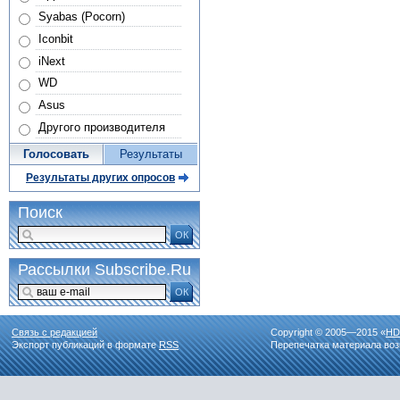
Syabas (Pocorn)
Iconbit
iNext
WD
Asus
Другого производителя
Голосовать
Результаты
Результаты других опросов
Поиск
ОК
Рассылки Subscribe.Ru
ОК
Связь с редакцией
Copyright © 2005—2015 «
HD
Экспорт публикаций в формате
RSS
Перепечатка материала воз