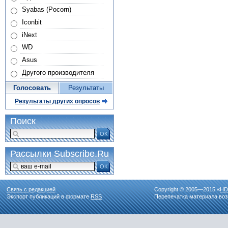
Syabas (Pocorn)
Iconbit
iNext
WD
Asus
Другого производителя
Голосовать
Результаты
Результаты других опросов
Поиск
ОК
Рассылки Subscribe.Ru
ОК
Связь с редакцией
Copyright © 2005—2015 «
HD
Экспорт публикаций в формате
RSS
Перепечатка материала воз