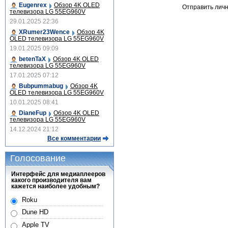
Eugenrex
Обзор 4K OLED
Отправить лич
телевизора LG 55EG960V
29.01.2025 22:36
XRumer23Wence
Обзор 4K
OLED телевизора LG 55EG960V
19.01.2025 09:09
betenTaX
Обзор 4K OLED
телевизора LG 55EG960V
17.01.2025 07:12
Bubpummabug
Обзор 4K
OLED телевизора LG 55EG960V
10.01.2025 08:41
DianeFup
Обзор 4K OLED
телевизора LG 55EG960V
14.12.2024 21:12
Все комментарии
Голосование
Интерфейс для медиаплееров
какого производителя вам
кажется наиболее удобным?
Roku
Dune HD
Apple TV