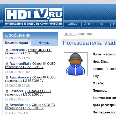
.
Форум
Это интересно
Н
HDTV.ru
/
vladimirov
Сообщения
Пользователь: vlad
Комментарии
Форум
Jefferycip
Обзор 4K OLED
телевизора LG 55EG960V
Логин:
vladimir
26.08.2025 21:28
Имя:
Dima
RaymondRal
Обзор 4K OLED
телевизора LG 55EG960V
Группа:
Посети
24.08.2025 19:02
ICQ:
Augustsoore
Обзор 4K OLED
телевизора LG 55EG960V
О себе:
23.06.2025 19:28
Подпись:
LesliedeF
Обзор 4K OLED
телевизора LG 55EG960V
Количество ко
03.06.2025 20:14
BryanBoano
Обзор 4K OLED
Дата регистра
телевизора LG 55EG960V
Последнее по
09.03.2025 21:51