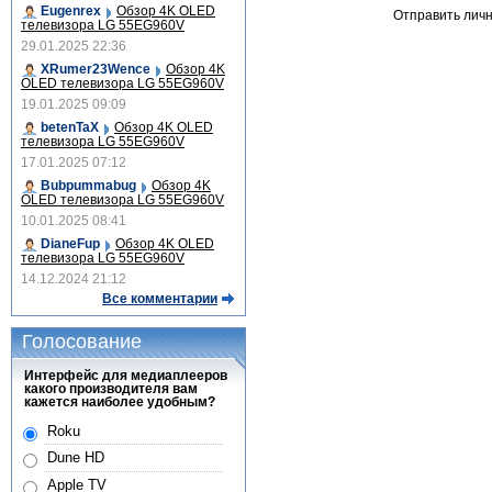
Eugenrex
Обзор 4K OLED
Отправить лич
телевизора LG 55EG960V
29.01.2025 22:36
XRumer23Wence
Обзор 4K
OLED телевизора LG 55EG960V
19.01.2025 09:09
betenTaX
Обзор 4K OLED
телевизора LG 55EG960V
17.01.2025 07:12
Bubpummabug
Обзор 4K
OLED телевизора LG 55EG960V
10.01.2025 08:41
DianeFup
Обзор 4K OLED
телевизора LG 55EG960V
14.12.2024 21:12
Все комментарии
Голосование
Интерфейс для медиаплееров
какого производителя вам
кажется наиболее удобным?
Roku
Dune HD
Apple TV