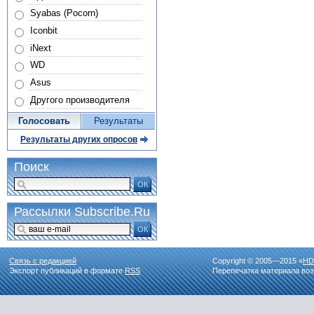
Syabas (Pocorn)
Iconbit
iNext
WD
Asus
Другого производителя
Голосовать
Результаты
Результаты других опросов
Поиск
ОК
Рассылки Subscribe.Ru
ОК
Связь с редакцией
Copyright © 2005—2015 «
HD
Экспорт публикаций в формате
RSS
Перепечатка материала воз