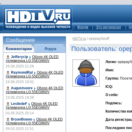
.
Форум
Это интересно
Н
HDTV.ru
/
opepaySouff
Сообщения
Пользователь: ope
Комментарии
Форум
Jefferycip
Обзор 4K OLED
телевизора LG 55EG960V
Логин:
opepayS
26.08.2025 21:28
Имя:
RaymondRal
Обзор 4K OLED
телевизора LG 55EG960V
Группа:
Посети
24.08.2025 19:02
ICQ:
Augustsoore
Обзор 4K OLED
телевизора LG 55EG960V
О себе:
23.06.2025 19:28
Подпись:
LesliedeF
Обзор 4K OLED
телевизора LG 55EG960V
Количество ко
03.06.2025 20:14
BryanBoano
Обзор 4K OLED
Дата регистра
телевизора LG 55EG960V
Последнее по
09.03.2025 21:51