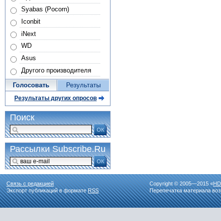
Syabas (Pocorn)
Iconbit
iNext
WD
Asus
Другого производителя
Голосовать
Результаты
Результаты других опросов
Поиск
ОК
Рассылки Subscribe.Ru
ОК
Связь с редакцией
Copyright © 2005—2015 «
HD
Экспорт публикаций в формате
RSS
Перепечатка материала воз