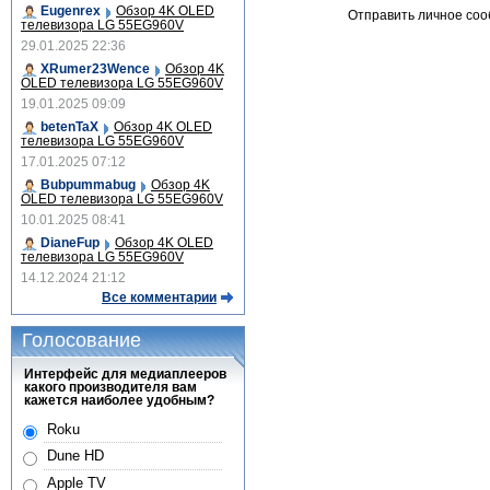
Eugenrex
Обзор 4K OLED
Отправить личное со
телевизора LG 55EG960V
29.01.2025 22:36
XRumer23Wence
Обзор 4K
OLED телевизора LG 55EG960V
19.01.2025 09:09
betenTaX
Обзор 4K OLED
телевизора LG 55EG960V
17.01.2025 07:12
Bubpummabug
Обзор 4K
OLED телевизора LG 55EG960V
10.01.2025 08:41
DianeFup
Обзор 4K OLED
телевизора LG 55EG960V
14.12.2024 21:12
Все комментарии
Голосование
Интерфейс для медиаплееров
какого производителя вам
кажется наиболее удобным?
Roku
Dune HD
Apple TV