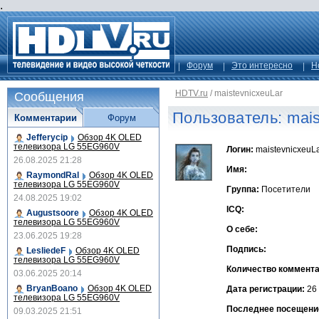
.
Форум
Это интересно
Н
HDTV.ru
/
maistevnicxeuLar
Сообщения
Пользователь: mais
Комментарии
Форум
Jefferycip
Обзор 4K OLED
телевизора LG 55EG960V
Логин:
maistevnicxeuL
26.08.2025 21:28
Имя:
RaymondRal
Обзор 4K OLED
телевизора LG 55EG960V
Группа:
Посетители
24.08.2025 19:02
ICQ:
Augustsoore
Обзор 4K OLED
телевизора LG 55EG960V
О себе:
23.06.2025 19:28
Подпись:
LesliedeF
Обзор 4K OLED
телевизора LG 55EG960V
Количество коммента
03.06.2025 20:14
BryanBoano
Обзор 4K OLED
Дата регистрации:
26 
телевизора LG 55EG960V
Последнее посещени
09.03.2025 21:51