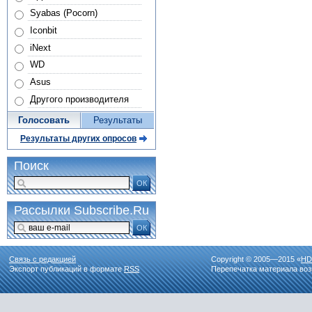
Syabas (Pocorn)
Iconbit
iNext
WD
Asus
Другого производителя
Голосовать
Результаты
Результаты других опросов
Поиск
ОК
Рассылки Subscribe.Ru
ОК
Связь с редакцией
Copyright © 2005—2015 «
HD
Экспорт публикаций в формате
RSS
Перепечатка материала воз