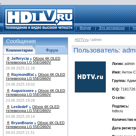
.
Форум
Это интересно
Н
HDTV.ru
/
admin
Сообщения
Пользователь: adm
Комментарии
Форум
Jefferycip
Обзор 4K OLED
телевизора LG 55EG960V
Логин:
admin
26.08.2025 21:28
Имя:
Антон С
RaymondRal
Обзор 4K OLED
телевизора LG 55EG960V
Группа:
Адми
24.08.2025 19:02
ICQ:
7181726
Augustsoore
Обзор 4K OLED
телевизора LG 55EG960V
О себе:
23.06.2025 19:28
Подпись:
LesliedeF
Обзор 4K OLED
телевизора LG 55EG960V
hdtv.ru
03.06.2025 20:14
Количество 
BryanBoano
Обзор 4K OLED
телевизора LG 55EG960V
Дата регистр
09.03.2025 21:51