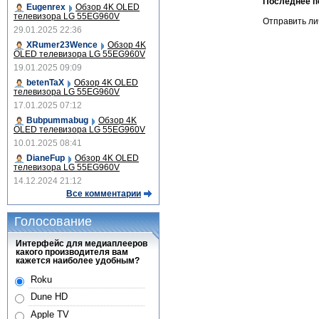
Последнее п
Eugenrex
Обзор 4K OLED
телевизора LG 55EG960V
Отправить л
29.01.2025 22:36
XRumer23Wence
Обзор 4K
OLED телевизора LG 55EG960V
19.01.2025 09:09
betenTaX
Обзор 4K OLED
телевизора LG 55EG960V
17.01.2025 07:12
Bubpummabug
Обзор 4K
OLED телевизора LG 55EG960V
10.01.2025 08:41
DianeFup
Обзор 4K OLED
телевизора LG 55EG960V
14.12.2024 21:12
Все комментарии
Голосование
Интерфейс для медиаплееров
какого производителя вам
кажется наиболее удобным?
Roku
Dune HD
Apple TV