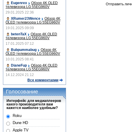
Eugenrex
Обзор 4K OLED
Отправить лич
телевизора LG 55EG960V
29.01.2025 22:36
XRumer23Wence
Обзор 4K
OLED телевизора LG 55EG960V
19.01.2025 09:09
betenTaX
Обзор 4K OLED
телевизора LG 55EG960V
17.01.2025 07:12
Bubpummabug
Обзор 4K
OLED телевизора LG 55EG960V
10.01.2025 08:41
DianeFup
Обзор 4K OLED
телевизора LG 55EG960V
14.12.2024 21:12
Все комментарии
Голосование
Интерфейс для медиаплееров
какого производителя вам
кажется наиболее удобным?
Roku
Dune HD
Apple TV