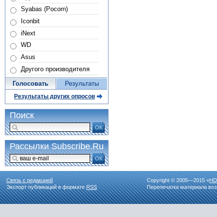
Syabas (Pocorn)
Iconbit
iNext
WD
Asus
Другого производителя
Голосовать
Результаты
Результаты других опросов
Поиск
ОК
Рассылки Subscribe.Ru
ОК
Связь с редакцией
Copyright © 2005—2015 «
HD
Экспорт публикаций в формате
RSS
Перепечатка материала воз