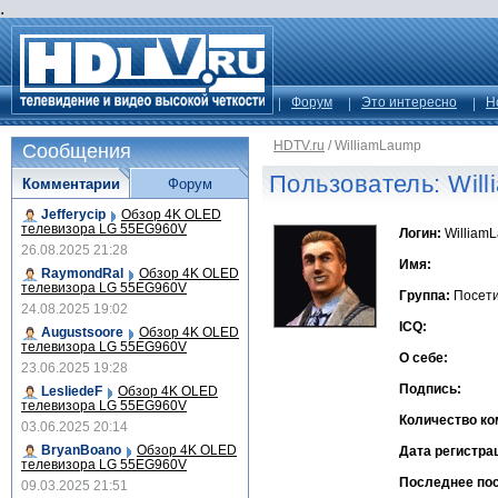
.
Форум
Это интересно
Н
HDTV.ru
/
WilliamLaump
Сообщения
Пользователь: Wil
Комментарии
Форум
Jefferycip
Обзор 4K OLED
телевизора LG 55EG960V
Логин:
William
26.08.2025 21:28
Имя:
RaymondRal
Обзор 4K OLED
телевизора LG 55EG960V
Группа:
Посет
24.08.2025 19:02
ICQ:
Augustsoore
Обзор 4K OLED
телевизора LG 55EG960V
О себе:
23.06.2025 19:28
Подпись:
LesliedeF
Обзор 4K OLED
телевизора LG 55EG960V
Количество ко
03.06.2025 20:14
BryanBoano
Обзор 4K OLED
Дата регистра
телевизора LG 55EG960V
Последнее по
09.03.2025 21:51