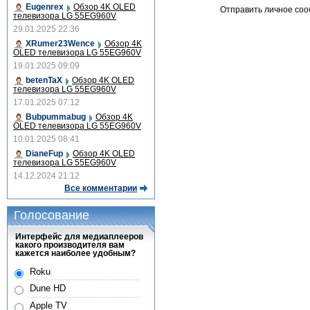
Eugenrex
Обзор 4K OLED
Отправить личное со
телевизора LG 55EG960V
29.01.2025 22:36
XRumer23Wence
Обзор 4K
OLED телевизора LG 55EG960V
19.01.2025 09:09
betenTaX
Обзор 4K OLED
телевизора LG 55EG960V
17.01.2025 07:12
Bubpummabug
Обзор 4K
OLED телевизора LG 55EG960V
10.01.2025 08:41
DianeFup
Обзор 4K OLED
телевизора LG 55EG960V
14.12.2024 21:12
Все комментарии
Голосование
Интерфейс для медиаплееров
какого производителя вам
кажется наиболее удобным?
Roku
Dune HD
Apple TV