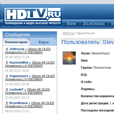
.
Форум
Это интересно
Н
HDTV.ru
/
StevenFouch
Сообщения
Пользователь: Ste
Комментарии
Форум
Jefferycip
Обзор 4K OLED
телевизора LG 55EG960V
Логин:
StevenFouch
26.08.2025 21:28
Имя:
RaymondRal
Обзор 4K OLED
телевизора LG 55EG960V
Группа:
Посетители
24.08.2025 19:02
ICQ:
Augustsoore
Обзор 4K OLED
телевизора LG 55EG960V
О себе:
23.06.2025 19:28
Подпись:
LesliedeF
Обзор 4K OLED
телевизора LG 55EG960V
Количество коммента
03.06.2025 20:14
BryanBoano
Обзор 4K OLED
Дата регистрации:
1 и
телевизора LG 55EG960V
Последнее посещени
09.03.2025 21:51