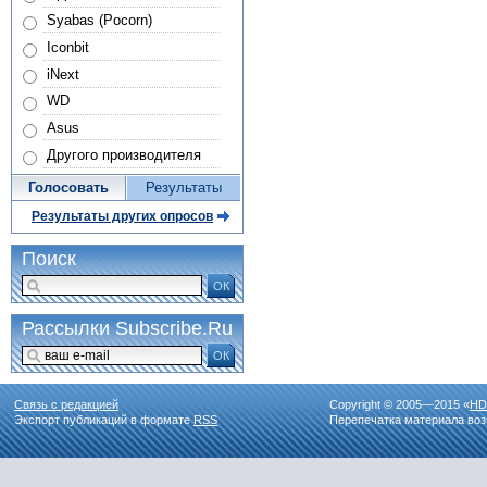
Syabas (Pocorn)
Iconbit
iNext
WD
Asus
Другого производителя
Голосовать
Результаты
Результаты других опросов
Поиск
ОК
Рассылки Subscribe.Ru
ОК
Связь с редакцией
Copyright © 2005—2015 «
HD
Экспорт публикаций в формате
RSS
Перепечатка материала воз