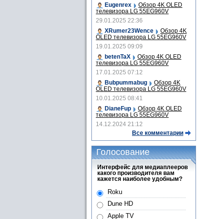
Eugenrex
Обзор 4K OLED
телевизора LG 55EG960V
29.01.2025 22:36
XRumer23Wence
Обзор 4K
OLED телевизора LG 55EG960V
19.01.2025 09:09
betenTaX
Обзор 4K OLED
телевизора LG 55EG960V
17.01.2025 07:12
Bubpummabug
Обзор 4K
OLED телевизора LG 55EG960V
10.01.2025 08:41
DianeFup
Обзор 4K OLED
телевизора LG 55EG960V
14.12.2024 21:12
Все комментарии
Голосование
Интерфейс для медиаплееров
какого производителя вам
кажется наиболее удобным?
Roku
Dune HD
Apple TV