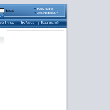
Регистрация
Пароль
Забыли пароль?
ОК
ры Blu-ray
Трейлеры
База знаний