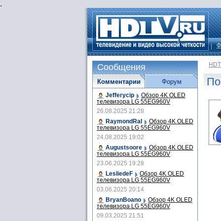
.
Ф
HDT
Сообщения
По
Комментарии
Форум
Jefferycip
Обзор 4K OLED
телевизора LG 55EG960V
26.08.2025 21:28
RaymondRal
Обзор 4K OLED
телевизора LG 55EG960V
24.08.2025 19:02
Augustsoore
Обзор 4K OLED
телевизора LG 55EG960V
23.06.2025 19:28
LesliedeF
Обзор 4K OLED
телевизора LG 55EG960V
03.06.2025 20:14
BryanBoano
Обзор 4K OLED
телевизора LG 55EG960V
09.03.2025 21:51