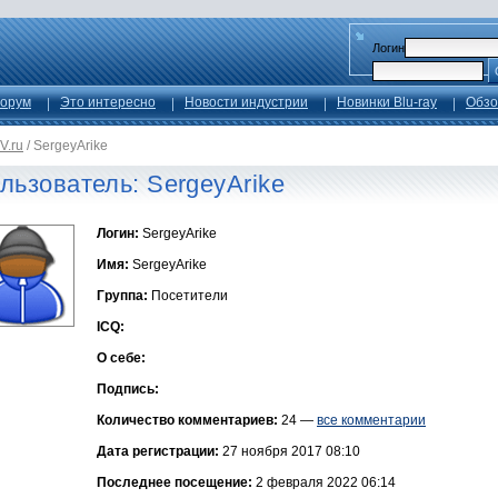
Логин
орум
Это интересно
Новости индустрии
Новинки Blu-ray
Обзо
V.ru
/
SergeyArike
льзователь: SergeyArike
Логин:
SergeyArike
Имя:
SergeyArike
Группа:
Посетители
ICQ:
О себе:
Подпись:
Количество комментариев:
24 —
все комментарии
Дата регистрации:
27 ноября 2017 08:10
Последнее посещение:
2 февраля 2022 06:14