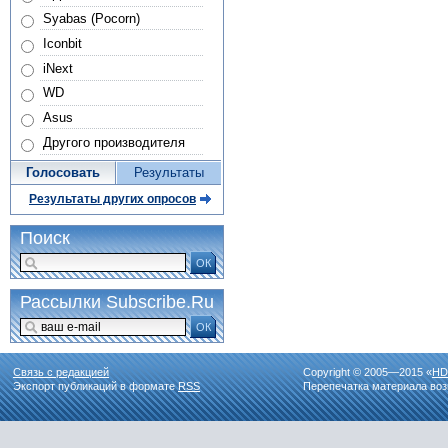
Syabas (Pocorn)
Iconbit
iNext
WD
Asus
Другого производителя
Голосовать
Результаты
Результаты других опросов
Поиск
ОК
Рассылки Subscribe.Ru
ОК
Связь с редакцией
Copyright © 2005—2015 «
HD
Экспорт публикаций в формате
RSS
Перепечатка материала воз