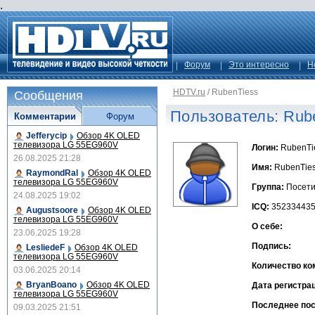
.
Форум
Это интересно
Н
HDTV.ru
/
RubenTiess
Сообщения
Пользователь: Rub
Комментарии
Форум
Jefferycip
Обзор 4K OLED
телевизора LG 55EG960V
Логин:
RubenTi
26.08.2025 21:28
Имя:
RubenTie
RaymondRal
Обзор 4K OLED
телевизора LG 55EG960V
Группа:
Посети
24.08.2025 19:02
ICQ:
35233443
Augustsoore
Обзор 4K OLED
телевизора LG 55EG960V
О себе:
23.06.2025 19:28
Подпись:
LesliedeF
Обзор 4K OLED
телевизора LG 55EG960V
Количество ко
03.06.2025 20:14
BryanBoano
Обзор 4K OLED
Дата регистра
телевизора LG 55EG960V
Последнее по
09.03.2025 21:51