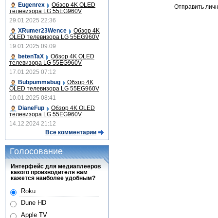
Eugenrex
Обзор 4K OLED
Отправить лич
телевизора LG 55EG960V
29.01.2025 22:36
XRumer23Wence
Обзор 4K
OLED телевизора LG 55EG960V
19.01.2025 09:09
betenTaX
Обзор 4K OLED
телевизора LG 55EG960V
17.01.2025 07:12
Bubpummabug
Обзор 4K
OLED телевизора LG 55EG960V
10.01.2025 08:41
DianeFup
Обзор 4K OLED
телевизора LG 55EG960V
14.12.2024 21:12
Все комментарии
Голосование
Интерфейс для медиаплееров
какого производителя вам
кажется наиболее удобным?
Roku
Dune HD
Apple TV