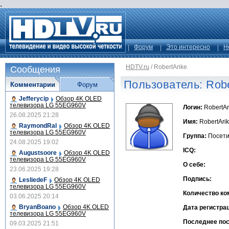
.
Форум
Это интересно
Н
HDTV.ru
/
RobertArike
Сообщения
Пользователь: Robe
Комментарии
Форум
Jefferycip
Обзор 4K OLED
телевизора LG 55EG960V
Логин:
RobertAr
26.08.2025 21:28
Имя:
RobertAri
RaymondRal
Обзор 4K OLED
телевизора LG 55EG960V
Группа:
Посети
24.08.2025 19:02
ICQ:
Augustsoore
Обзор 4K OLED
телевизора LG 55EG960V
О себе:
23.06.2025 19:28
Подпись:
LesliedeF
Обзор 4K OLED
телевизора LG 55EG960V
Количество ко
03.06.2025 20:14
BryanBoano
Обзор 4K OLED
Дата регистра
телевизора LG 55EG960V
Последнее по
09.03.2025 21:51