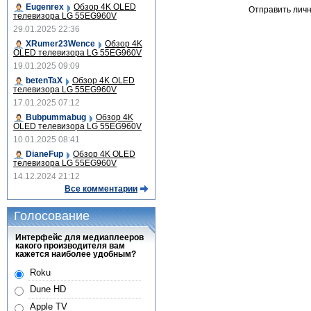
Eugenrex
Обзор 4K OLED
Отправить лич
телевизора LG 55EG960V
29.01.2025 22:36
XRumer23Wence
Обзор 4K
OLED телевизора LG 55EG960V
19.01.2025 09:09
betenTaX
Обзор 4K OLED
телевизора LG 55EG960V
17.01.2025 07:12
Bubpummabug
Обзор 4K
OLED телевизора LG 55EG960V
10.01.2025 08:41
DianeFup
Обзор 4K OLED
телевизора LG 55EG960V
14.12.2024 21:12
Все комментарии
Голосование
Интерфейс для медиаплееров
какого производителя вам
кажется наиболее удобным?
Roku
Dune HD
Apple TV