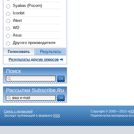
Syabas (Pocorn)
Iconbit
iNext
WD
Asus
Другого производителя
Голосовать
Результаты
Результаты других опросов
Поиск
ОК
Рассылки Subscribe.Ru
ОК
Связь с редакцией
Copyright © 2005—2015 «
HD
Экспорт публикаций в формате
RSS
Перепечатка материала воз