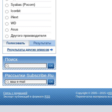
Syabas (Pocorn)
Iconbit
iNext
WD
Asus
Другого производителя
Голосовать
Результаты
Результаты других опросов
Поиск
ОК
Рассылки Subscribe.Ru
ОК
Связь с редакцией
Copyright © 2005—2015 «
HD
Экспорт публикаций в формате
RSS
Перепечатка материала воз