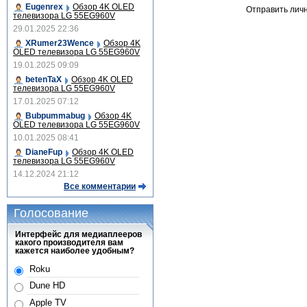
Eugenrex
Обзор 4K OLED
Отправить лич
телевизора LG 55EG960V
29.01.2025 22:36
XRumer23Wence
Обзор 4K
OLED телевизора LG 55EG960V
19.01.2025 09:09
betenTaX
Обзор 4K OLED
телевизора LG 55EG960V
17.01.2025 07:12
Bubpummabug
Обзор 4K
OLED телевизора LG 55EG960V
10.01.2025 08:41
DianeFup
Обзор 4K OLED
телевизора LG 55EG960V
14.12.2024 21:12
Все комментарии
Голосование
Интерфейс для медиаплееров
какого производителя вам
кажется наиболее удобным?
Roku
Dune HD
Apple TV