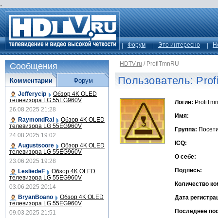
.
Форум
Это интересно
Н
HDTV.ru
/
ProfiTmnRU
Сообщения
Пользователь: Pro
Комментарии
Форум
Jefferycip
Обзор 4K OLED
телевизора LG 55EG960V
Логин:
ProfiTm
26.08.2025 21:28
Имя:
RaymondRal
Обзор 4K OLED
телевизора LG 55EG960V
Группа:
Посет
24.08.2025 19:02
ICQ:
Augustsoore
Обзор 4K OLED
телевизора LG 55EG960V
О себе:
23.06.2025 19:28
Подпись:
LesliedeF
Обзор 4K OLED
телевизора LG 55EG960V
Количество ко
03.06.2025 20:14
BryanBoano
Обзор 4K OLED
Дата регистра
телевизора LG 55EG960V
Последнее по
09.03.2025 21:51