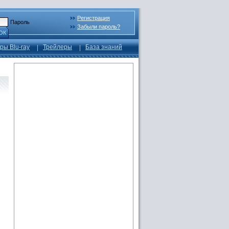
Регистрация
Пароль
Забыли пароль?
ОК
ры Blu-ray
Трейлеры
База знаний