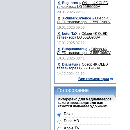
Eugenrex
Обзор 4K OLED
телевизора LG 55EG960V
29.01.2025 22:36
XRumer23Wence
Обзор 4K
OLED телевизора LG 55EG960V
19.01.2025 09:09
betenTaX
Обзор 4K OLED
телевизора LG 55EG960V
17.01.2025 07:12
Bubpummabug
Обзор 4K
OLED телевизора LG 55EG960V
10.01.2025 08:41
DianeFup
Обзор 4K OLED
телевизора LG 55EG960V
14.12.2024 21:12
Все комментарии
Голосование
Интерфейс для медиаплееров
какого производителя вам
кажется наиболее удобным?
Roku
Dune HD
Apple TV