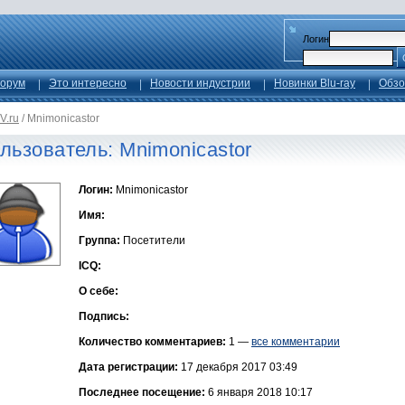
Логин
орум
Это интересно
Новости индустрии
Новинки Blu-ray
Обзо
V.ru
/
Mnimonicastor
льзователь: Mnimonicastor
Логин:
Mnimonicastor
Имя:
Группа:
Посетители
ICQ:
О себе:
Подпись:
Количество комментариев:
1 —
все комментарии
Дата регистрации:
17 декабря 2017 03:49
Последнее посещение:
6 января 2018 10:17