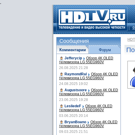
.
Ф
HDT
Сообщения
По
Комментарии
Форум
Jefferycip
Обзор 4K OLED
телевизора LG 55EG960V
26.08.2025 21:28
RaymondRal
Обзор 4K OLED
телевизора LG 55EG960V
24.08.2025 19:02
Augustsoore
Обзор 4K OLED
телевизора LG 55EG960V
23.06.2025 19:28
LesliedeF
Обзор 4K OLED
телевизора LG 55EG960V
03.06.2025 20:14
BryanBoano
Обзор 4K OLED
телевизора LG 55EG960V
09.03.2025 21:51