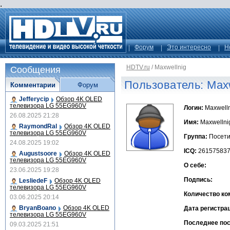
.
Форум
Это интересно
Н
HDTV.ru
/
Maxwellnig
Сообщения
Пользователь: Maxw
Комментарии
Форум
Jefferycip
Обзор 4K OLED
телевизора LG 55EG960V
Логин:
Maxwelln
26.08.2025 21:28
Имя:
Maxwellni
RaymondRal
Обзор 4K OLED
телевизора LG 55EG960V
Группа:
Посети
24.08.2025 19:02
ICQ:
26157583
Augustsoore
Обзор 4K OLED
телевизора LG 55EG960V
О себе:
23.06.2025 19:28
Подпись:
LesliedeF
Обзор 4K OLED
телевизора LG 55EG960V
Количество ко
03.06.2025 20:14
BryanBoano
Обзор 4K OLED
Дата регистра
телевизора LG 55EG960V
Последнее по
09.03.2025 21:51