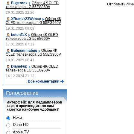
Eugenrex
Обзор 4K OLED
Отправить лич
телевизора LG 55EG960V
29.01.2025 22:36
XRumer23Wence
Обзор 4K
OLED телевизора LG 55EG960V
19.01.2025 09:09
betenTaX
Обзор 4K OLED
телевизора LG 55EG960V
17.01.2025 07:12
Bubpummabug
Обзор 4K
OLED телевизора LG 55EG960V
10.01.2025 08:41
DianeFup
Обзор 4K OLED
телевизора LG 55EG960V
14.12.2024 21:12
Все комментарии
Голосование
Интерфейс для медиаплееров
какого производителя вам
кажется наиболее удобным?
Roku
Dune HD
Apple TV