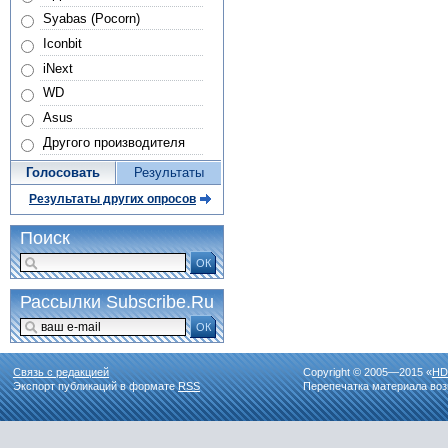
Syabas (Pocorn)
Iconbit
iNext
WD
Asus
Другого производителя
Голосовать
Результаты
Результаты других опросов
Поиск
ОК
Рассылки Subscribe.Ru
ОК
Связь с редакцией
Copyright © 2005—2015 «
HD
Экспорт публикаций в формате
RSS
Перепечатка материала воз