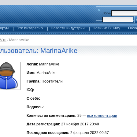
Логин
орум
Это интересно
Новости индустрии
Новинки Blu-ray
Обзо
V.ru
/
MarinaArike
льзователь: MarinaArike
Логин:
MarinaArike
Имя:
MarinaArike
Группа:
Посетители
ICQ:
О себе:
Подпись:
Количество комментариев:
29 —
все комментарии
Дата регистрации:
27 ноября 2017 20:40
Последнее посещение:
2 февраля 2022 00:57