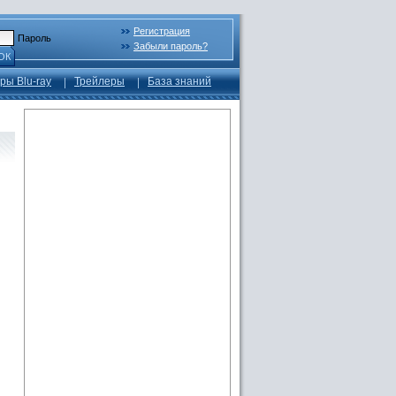
Регистрация
Пароль
Забыли пароль?
ОК
ры Blu-ray
Трейлеры
База знаний