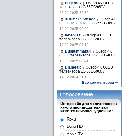
Eugenrex
Обзор 4K OLED
телевизора LG 55EG960V
29.01.2025 22:36
XRumer23Wence
Обзор 4K
OLED телевизора LG 55EG960V
19.01.2025 09:09
betenTaX
Обзор 4K OLED
телевизора LG 55EG960V
17.01.2025 07:12
Bubpummabug
Обзор 4K
OLED телевизора LG 55EG960V
10.01.2025 08:41
DianeFup
Обзор 4K OLED
телевизора LG 55EG960V
14.12.2024 21:12
Все комментарии
Голосование
Интерфейс для медиаплееров
какого производителя вам
кажется наиболее удобным?
Roku
Dune HD
Apple TV