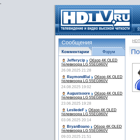
.
Ф
HDT
Сообщения
По
Комментарии
Форум
Jefferycip
Обзор 4K OLED
телевизора LG 55EG960V
26.08.2025 21:28
RaymondRal
Обзор 4K OLED
телевизора LG 55EG960V
24.08.2025 19:02
Augustsoore
Обзор 4K OLED
телевизора LG 55EG960V
23.06.2025 19:28
LesliedeF
Обзор 4K OLED
телевизора LG 55EG960V
03.06.2025 20:14
BryanBoano
Обзор 4K OLED
телевизора LG 55EG960V
09.03.2025 21:51