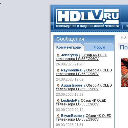
.
Ф
HDT
Сообщения
По
Комментарии
Форум
Jefferycip
Обзор 4K OLED
телевизора LG 55EG960V
26.08.2025 21:28
RaymondRal
Обзор 4K OLED
телевизора LG 55EG960V
24.08.2025 19:02
Augustsoore
Обзор 4K OLED
телевизора LG 55EG960V
23.06.2025 19:28
LesliedeF
Обзор 4K OLED
телевизора LG 55EG960V
03.06.2025 20:14
BryanBoano
Обзор 4K OLED
телевизора LG 55EG960V
09.03.2025 21:51