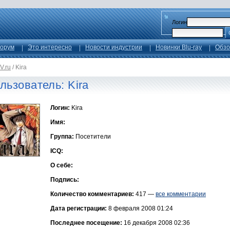
Логин
орум
Это интересно
Новости индустрии
Новинки Blu-ray
Обзо
V.ru
/
Kira
льзователь: Kira
Логин:
Kira
Имя:
Группа:
Посетители
ICQ:
О себе:
Подпись:
Количество комментариев:
417 —
все комментарии
Дата регистрации:
8 февраля 2008 01:24
Последнее посещение:
16 декабря 2008 02:36