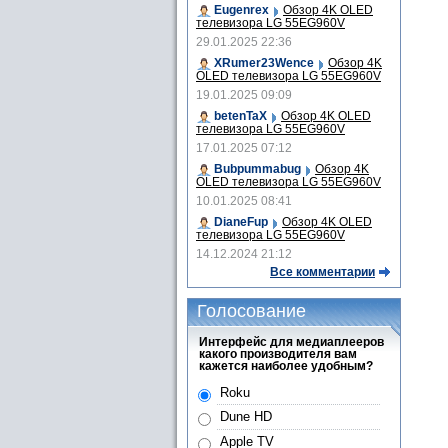
Eugenrex
Обзор 4K OLED
телевизора LG 55EG960V
29.01.2025 22:36
XRumer23Wence
Обзор 4K
OLED телевизора LG 55EG960V
19.01.2025 09:09
betenTaX
Обзор 4K OLED
телевизора LG 55EG960V
17.01.2025 07:12
Bubpummabug
Обзор 4K
OLED телевизора LG 55EG960V
10.01.2025 08:41
DianeFup
Обзор 4K OLED
телевизора LG 55EG960V
14.12.2024 21:12
Все комментарии
Голосование
Интерфейс для медиаплееров
какого производителя вам
кажется наиболее удобным?
Roku
Dune HD
Apple TV