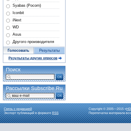
Syabas (Pocorn)
Iconbit
iNext
WD
Asus
Другого производителя
Голосовать
Результаты
Результаты других опросов
Поиск
ОК
Рассылки Subscribe.Ru
ОК
Связь с редакцией
Copyright © 2005—2015 «
HD
Экспорт публикаций в формате
RSS
Перепечатка материала воз