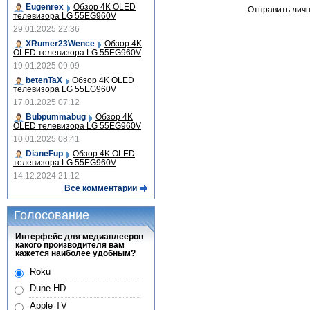
Eugenrex
Обзор 4K OLED
Отправить лич
телевизора LG 55EG960V
29.01.2025 22:36
XRumer23Wence
Обзор 4K
OLED телевизора LG 55EG960V
19.01.2025 09:09
betenTaX
Обзор 4K OLED
телевизора LG 55EG960V
17.01.2025 07:12
Bubpummabug
Обзор 4K
OLED телевизора LG 55EG960V
10.01.2025 08:41
DianeFup
Обзор 4K OLED
телевизора LG 55EG960V
14.12.2024 21:12
Все комментарии
Голосование
Интерфейс для медиаплееров
какого производителя вам
кажется наиболее удобным?
Roku
Dune HD
Apple TV