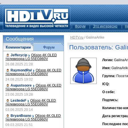
.
Форум
Это интересно
Н
HDTV.ru
/
GalinaArike
Сообщения
Пользователь: Gali
Комментарии
Форум
Jefferycip
Обзор 4K OLED
телевизора LG 55EG960V
Логин:
GalinaAr
26.08.2025 21:28
Имя:
GalinaArik
RaymondRal
Обзор 4K OLED
телевизора LG 55EG960V
Группа:
Посети
24.08.2025 19:02
ICQ:
Augustsoore
Обзор 4K OLED
телевизора LG 55EG960V
О себе:
23.06.2025 19:28
Подпись:
LesliedeF
Обзор 4K OLED
телевизора LG 55EG960V
Количество ко
03.06.2025 20:14
BryanBoano
Обзор 4K OLED
Дата регистра
телевизора LG 55EG960V
Последнее по
09.03.2025 21:51