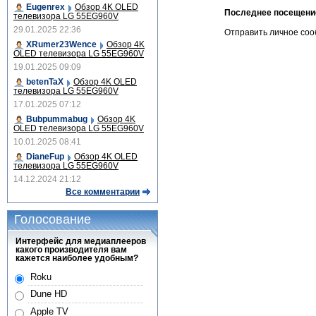
Eugenrex
Обзор 4K OLED
Последнее посещени
телевизора LG 55EG960V
29.01.2025 22:36
Отправить личное со
XRumer23Wence
Обзор 4K
OLED телевизора LG 55EG960V
19.01.2025 09:09
betenTaX
Обзор 4K OLED
телевизора LG 55EG960V
17.01.2025 07:12
Bubpummabug
Обзор 4K
OLED телевизора LG 55EG960V
10.01.2025 08:41
DianeFup
Обзор 4K OLED
телевизора LG 55EG960V
14.12.2024 21:12
Все комментарии
Голосование
Интерфейс для медиаплееров
какого производителя вам
кажется наиболее удобным?
Roku
Dune HD
Apple TV