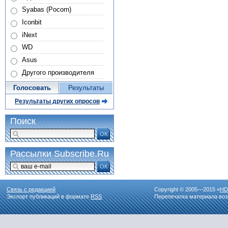
Syabas (Pocorn)
Iconbit
iNext
WD
Asus
Другого производителя
Голосовать
Результаты
Результаты других опросов
Поиск
ОК
Рассылки Subscribe.Ru
ОК
Связь с редакцией
Copyright © 2005—2015 «
HD
Экспорт публикаций в формате
RSS
Перепечатка материала воз