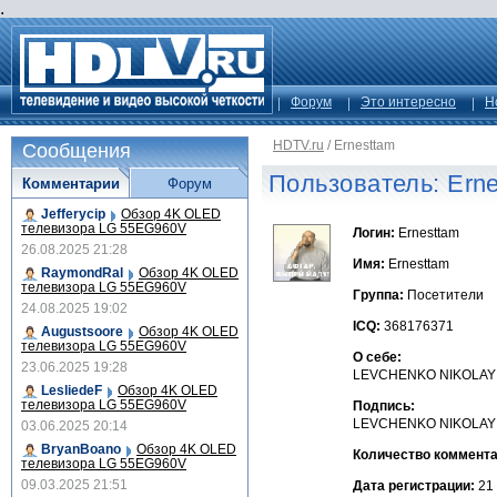
.
Форум
Это интересно
Н
HDTV.ru
/
Ernesttam
Сообщения
Пользователь: Ern
Комментарии
Форум
Jefferycip
Обзор 4K OLED
телевизора LG 55EG960V
Логин:
Ernesttam
26.08.2025 21:28
Имя:
Ernesttam
RaymondRal
Обзор 4K OLED
телевизора LG 55EG960V
Группа:
Посетители
24.08.2025 19:02
ICQ:
368176371
Augustsoore
Обзор 4K OLED
телевизора LG 55EG960V
О себе:
23.06.2025 19:28
LEVCHENKO NIKOLAY
LesliedeF
Обзор 4K OLED
телевизора LG 55EG960V
Подпись:
LEVCHENKO NIKOLAY
03.06.2025 20:14
BryanBoano
Обзор 4K OLED
Количество коммента
телевизора LG 55EG960V
09.03.2025 21:51
Дата регистрации:
21 