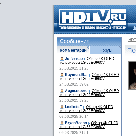
.
Ф
HDT
Сообщения
По
Комментарии
Форум
Jefferycip
Обзор 4K OLED
телевизора LG 55EG960V
26.08.2025 21:28
RaymondRal
Обзор 4K OLED
телевизора LG 55EG960V
24.08.2025 19:02
Augustsoore
Обзор 4K OLED
телевизора LG 55EG960V
23.06.2025 19:28
LesliedeF
Обзор 4K OLED
телевизора LG 55EG960V
03.06.2025 20:14
BryanBoano
Обзор 4K OLED
телевизора LG 55EG960V
09.03.2025 21:51