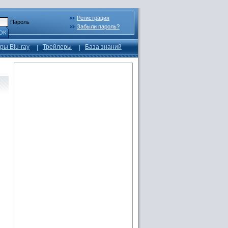
Регистрация
Пароль
Забыли пароль?
ОК
ры Blu-ray
Трейлеры
База знаний