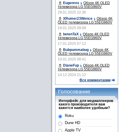
Eugenrex
Обзор 4K OLED
телевизора LG 55EG960V
29.01.2025 22:36
XRumer23Wence
Обзор 4K
OLED телевизора LG 55EG960V
19.01.2025 09:09
betenTaX
Обзор 4K OLED
телевизора LG 55EG960V
17.01.2025 07:12
Bubpummabug
Обзор 4K
OLED телевизора LG 55EG960V
10.01.2025 08:41
DianeFup
Обзор 4K OLED
телевизора LG 55EG960V
14.12.2024 21:12
Все комментарии
Голосование
Интерфейс для медиаплееров
какого производителя вам
кажется наиболее удобным?
Roku
Dune HD
Apple TV