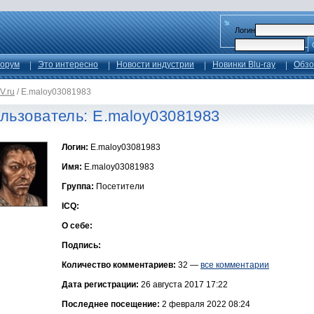
Логин
орум
Это интересно
Новости индустрии
Новинки Blu-ray
Обзо
V.ru
/
E.maloy03081983
льзователь: E.maloy03081983
Логин:
E.maloy03081983
Имя:
E.maloy03081983
Группа:
Посетители
ICQ:
О себе:
Подпись:
Количество комментариев:
32 —
все комментарии
Дата регистрации:
26 августа 2017 17:22
Последнее посещение:
2 февраля 2022 08:24