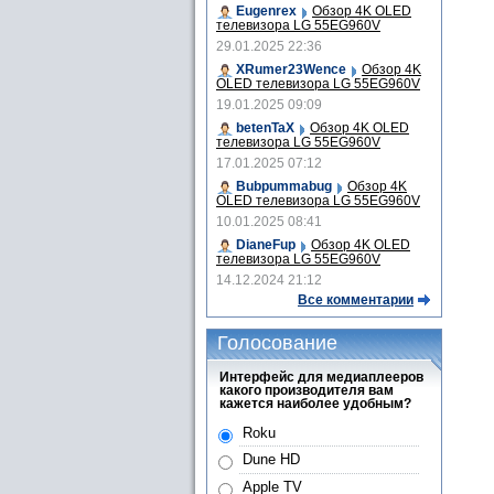
Eugenrex
Обзор 4K OLED
телевизора LG 55EG960V
29.01.2025 22:36
XRumer23Wence
Обзор 4K
OLED телевизора LG 55EG960V
19.01.2025 09:09
betenTaX
Обзор 4K OLED
телевизора LG 55EG960V
17.01.2025 07:12
Bubpummabug
Обзор 4K
OLED телевизора LG 55EG960V
10.01.2025 08:41
DianeFup
Обзор 4K OLED
телевизора LG 55EG960V
14.12.2024 21:12
Все комментарии
Голосование
Интерфейс для медиаплееров
какого производителя вам
кажется наиболее удобным?
Roku
Dune HD
Apple TV