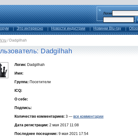
Логин
орум
Это интересно
Новости индустрии
Новинки Blu-ray
Обзо
V.ru
/
Dadgilhah
льзователь: Dadgilhah
Логин:
Dadgilhah
Имя:
Группа:
Посетители
ICQ:
О себе:
Подпись:
Количество комментариев:
3 —
все комментарии
Дата регистрации:
2 мая 2017 11:08
Последнее посещение:
9 мая 2021 17:54