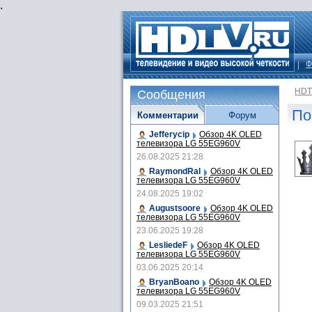
.
Ф
HDT
Сообщения
По
Комментарии
Форум
Jefferycip
Обзор 4K OLED
телевизора LG 55EG960V
26.08.2025 21:28
RaymondRal
Обзор 4K OLED
телевизора LG 55EG960V
24.08.2025 19:02
Augustsoore
Обзор 4K OLED
телевизора LG 55EG960V
23.06.2025 19:28
LesliedeF
Обзор 4K OLED
телевизора LG 55EG960V
03.06.2025 20:14
BryanBoano
Обзор 4K OLED
телевизора LG 55EG960V
09.03.2025 21:51