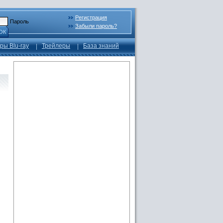
Регистрация
Пароль
Забыли пароль?
ОК
ры Blu-ray
Трейлеры
База знаний