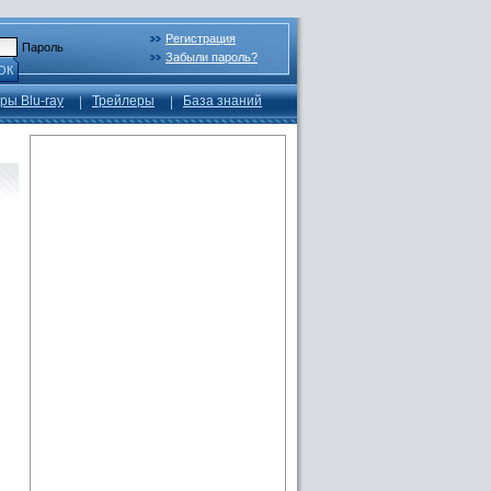
Регистрация
Пароль
Забыли пароль?
ОК
ры Blu-ray
Трейлеры
База знаний