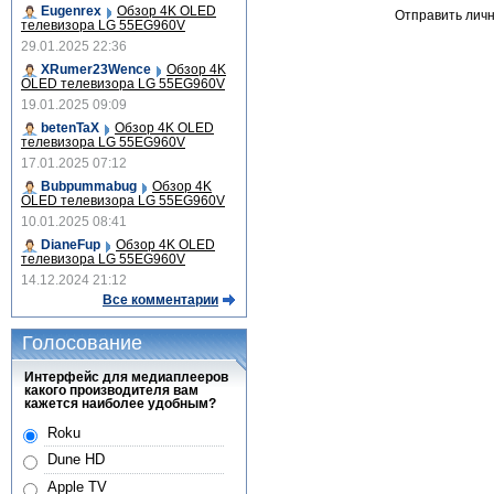
Eugenrex
Обзор 4K OLED
Отправить лич
телевизора LG 55EG960V
29.01.2025 22:36
XRumer23Wence
Обзор 4K
OLED телевизора LG 55EG960V
19.01.2025 09:09
betenTaX
Обзор 4K OLED
телевизора LG 55EG960V
17.01.2025 07:12
Bubpummabug
Обзор 4K
OLED телевизора LG 55EG960V
10.01.2025 08:41
DianeFup
Обзор 4K OLED
телевизора LG 55EG960V
14.12.2024 21:12
Все комментарии
Голосование
Интерфейс для медиаплееров
какого производителя вам
кажется наиболее удобным?
Roku
Dune HD
Apple TV