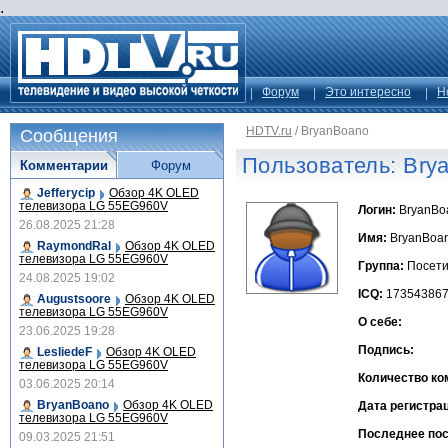
.
Форум
Это интересно
Н
HDTV.ru
/
BryanBoano
Сообщения
Пользователь: Bry
Комментарии
Форум
Jefferycip
Обзор 4K OLED
телевизора LG 55EG960V
Логин:
BryanBo
26.08.2025 21:28
Имя:
BryanBoa
RaymondRal
Обзор 4K OLED
телевизора LG 55EG960V
Группа:
Посети
24.08.2025 19:02
ICQ:
17354386
Augustsoore
Обзор 4K OLED
телевизора LG 55EG960V
О себе:
23.06.2025 19:28
Подпись:
LesliedeF
Обзор 4K OLED
телевизора LG 55EG960V
Количество ко
03.06.2025 20:14
BryanBoano
Обзор 4K OLED
Дата регистра
телевизора LG 55EG960V
Последнее по
09.03.2025 21:51