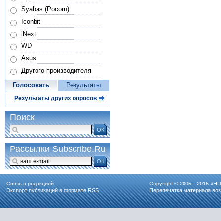
Syabas (Pocorn)
Iconbit
iNext
WD
Asus
Другого производителя
Голосовать
Результаты
Результаты других опросов
Поиск
ОК
Рассылки Subscribe.Ru
ОК
Связь с редакцией
Copyright © 2005—2015 «
HD
Экспорт публикаций в формате
RSS
Перепечатка материала воз