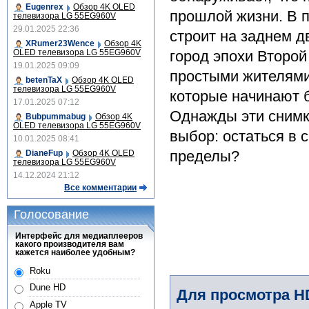
Eugenrex
Обзор 4K OLED
прошлой жизни. В 
телевизора LG 55EG960V
29.01.2025 22:36
строит на заднем д
XRumer23Wence
Обзор 4K
OLED телевизора LG 55EG960V
город эпохи Второ
19.01.2025 09:09
простыми жителями
betenTaX
Обзор 4K OLED
телевизора LG 55EG960V
которые начинают 
17.01.2025 07:12
Однажды эти снимк
Bubpummabug
Обзор 4K
OLED телевизора LG 55EG960V
выбор: остаться в
10.01.2025 08:41
пределы?
DianeFup
Обзор 4K OLED
телевизора LG 55EG960V
14.12.2024 21:12
Все комментарии
Голосование
Интерфейс для медиаплееров
какого производителя вам
кажется наиболее удобным?
Roku
Dune HD
Для просмотра H
Apple TV