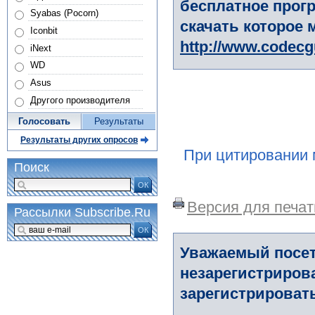
бесплатное прогр
Syabas (Pocorn)
скачать которое 
Iconbit
http://www.codec
iNext
WD
Asus
Другого производителя
Голосовать
Результаты
Результаты других опросов
При цитировании 
Поиск
ОК
Версия для печат
Рассылки Subscribe.Ru
ОК
Уважаемый посет
незарегистриров
зарегистрировать