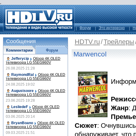
.
Форум
Это интересно
Н
HDTV.ru
/
Трейлеры
Сообщения
Комментарии
Форум
Marwencol
Jefferycip
Обзор 4K OLED
телевизора LG 55EG960V
26.08.2025 21:28
RaymondRal
Обзор 4K OLED
телевизора LG 55EG960V
Информ
24.08.2025 19:02
Augustsoore
Обзор 4K OLED
телевизора LG 55EG960V
Режисс
23.06.2025 19:28
Жанр
: 
LesliedeF
Обзор 4K OLED
телевизора LG 55EG960V
Премье
03.06.2025 20:14
BryanBoano
Обзор 4K OLED
Сюжет
: Очнувшись
телевизора LG 55EG960V
09.03.2025 21:51
обнаруживает, что 