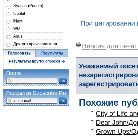
Syabas (Pocorn)
Iconbit
iNext
При цитировании 
WD
Asus
Другого производителя
Версия для печат
Голосовать
Результаты
Результаты других опросов
Уважаемый посет
Поиск
незарегистриров
ОК
зарегистрировать
Рассылки Subscribe.Ru
Похожие пуб
ОК
City of Life 
Dear John/До
Grown Ups/О