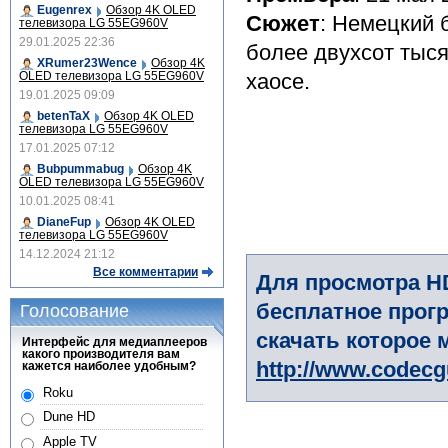
Eugenrex
Обзор 4K OLED
Сюжет
: Немецкий 
телевизора LG 55EG960V
29.01.2025 22:36
более двухсот тыс
XRumer23Wence
Обзор 4K
OLED телевизора LG 55EG960V
хаосе.
19.01.2025 09:09
betenTaX
Обзор 4K OLED
телевизора LG 55EG960V
17.01.2025 07:12
Bubpummabug
Обзор 4K
OLED телевизора LG 55EG960V
10.01.2025 08:41
DianeFup
Обзор 4K OLED
телевизора LG 55EG960V
14.12.2024 21:12
Все комментарии
Для просмотра H
бесплатное прогр
Голосование
скачать которое 
Интерфейс для медиаплееров
какого производителя вам
http://www.codec
кажется наиболее удобным?
Roku
Dune HD
Apple TV