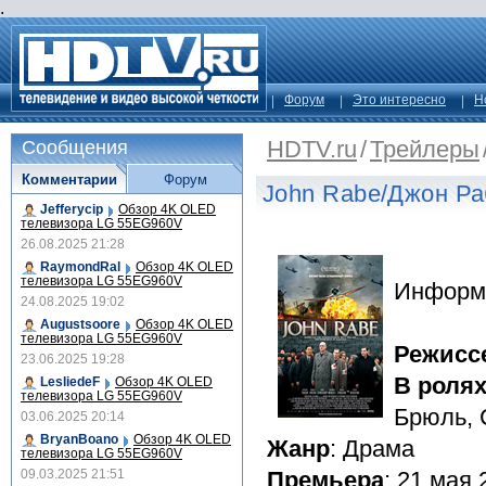
.
Форум
Это интересно
Н
HDTV.ru
/
Трейлеры
Сообщения
Комментарии
Форум
John Rabe/Джон Р
Jefferycip
Обзор 4K OLED
телевизора LG 55EG960V
26.08.2025 21:28
RaymondRal
Обзор 4K OLED
телевизора LG 55EG960V
Информ
24.08.2025 19:02
Augustsoore
Обзор 4K OLED
телевизора LG 55EG960V
Режисс
23.06.2025 19:28
В роля
LesliedeF
Обзор 4K OLED
телевизора LG 55EG960V
Брюль, 
03.06.2025 20:14
BryanBoano
Обзор 4K OLED
Жанр
: Драма
телевизора LG 55EG960V
09.03.2025 21:51
Премьера
: 21 мая 