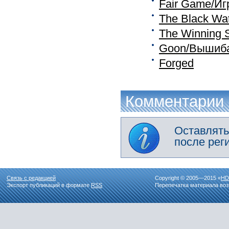
Fair Game/Иг
The Black Wa
The Winning 
Goon/Вышиб
Forged
Комментарии
Оставлять
после рег
Связь с редакцией
Copyright © 2005—2015 «
HD
Экспорт публикаций в формате
RSS
Перепечатка материала воз