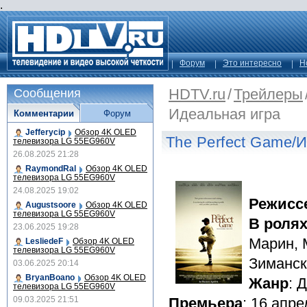
.
Форум
Это интересно
Н
HDTV.ru
/
Трейлеры
Сообщения
Идеальная игра
Комментарии
Форум
Jefferycip
Обзор 4K OLED
The Perfect Game/
телевизора LG 55EG960V
26.08.2025 21:28
RaymondRal
Обзор 4K OLED
телевизора LG 55EG960V
24.08.2025 19:02
Режисс
Augustsoore
Обзор 4K OLED
телевизора LG 55EG960V
В роля
23.06.2025 19:28
Марин, 
LesliedeF
Обзор 4K OLED
телевизора LG 55EG960V
Зиманск
03.06.2025 20:14
BryanBoano
Обзор 4K OLED
Жанр
: 
телевизора LG 55EG960V
09.03.2025 21:51
Премьера
: 16 апре