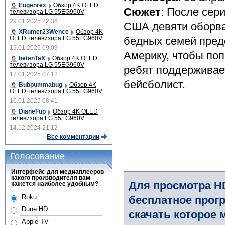
Eugenrex
Обзор 4K OLED
Сюжет
: После сер
телевизора LG 55EG960V
29.01.2025 22:36
США девяти оборв
XRumer23Wence
Обзор 4K
OLED телевизора LG 55EG960V
бедных семей предс
19.01.2025 09:09
Америку, чтобы поп
betenTaX
Обзор 4K OLED
телевизора LG 55EG960V
ребят поддерживае
17.01.2025 07:12
бейсболист.
Bubpummabug
Обзор 4K
OLED телевизора LG 55EG960V
10.01.2025 08:41
DianeFup
Обзор 4K OLED
телевизора LG 55EG960V
14.12.2024 21:12
Все комментарии
Голосование
Интерфейс для медиаплееров
какого производителя вам
Для просмотра H
кажется наиболее удобным?
Roku
бесплатное прогр
Dune HD
скачать которое 
Apple TV