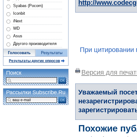
http://www.codec
Syabas (Pocorn)
Iconbit
iNext
WD
Asus
Другого производителя
При цитировании 
Голосовать
Результаты
Результаты других опросов
Версия для печат
Поиск
ОК
Уважаемый посет
Рассылки Subscribe.Ru
незарегистриров
ОК
зарегистрировать
Похожие пуб