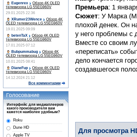
Eugenrex
Обзор 4K OLED
Премьера
: 1 январ
телевизора LG 55EG960V
29.01.2025 22:36
Сюжет
: У Марка (
XRumer23Wence
Обзор 4K
OLED телевизора LG 55EG960V
плохой денек. Он н
19.01.2025 09:09
у него проблемы с 
betenTaX
Обзор 4K OLED
телевизора LG 55EG960V
Вместе со своим л
17.01.2025 07:12
«переписать» событ
Bubpummabug
Обзор 4K
OLED телевизора LG 55EG960V
дело кончается гор
10.01.2025 08:41
создавшегося поло
DianeFup
Обзор 4K OLED
телевизора LG 55EG960V
14.12.2024 21:12
Все комментарии
Голосование
Интерфейс для медиаплееров
какого производителя вам
кажется наиболее удобным?
Roku
Dune HD
Для просмотра H
Apple TV