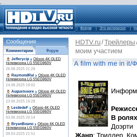
.
Форум
Это интересно
Н
HDTV.ru
/
Трейлеры
Сообщения
моим участием
Комментарии
Форум
Jefferycip
Обзор 4K OLED
A film with me in i
телевизора LG 55EG960V
26.08.2025 21:28
RaymondRal
Обзор 4K OLED
телевизора LG 55EG960V
24.08.2025 19:02
Информ
Augustsoore
Обзор 4K OLED
телевизора LG 55EG960V
23.06.2025 19:28
Режисс
LesliedeF
Обзор 4K OLED
телевизора LG 55EG960V
В роля
03.06.2025 20:14
BryanBoano
Обзор 4K OLED
Доэрти
телевизора LG 55EG960V
09.03.2025 21:51
Жанр
: Триллер, Ко