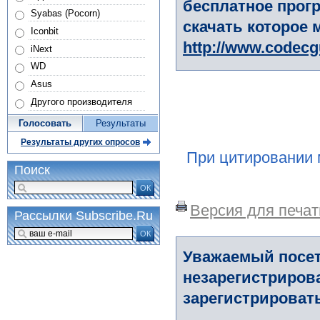
бесплатное прогр
Syabas (Pocorn)
скачать которое 
Iconbit
http://www.codec
iNext
WD
Asus
Другого производителя
Голосовать
Результаты
Результаты других опросов
При цитировании 
Поиск
ОК
Версия для печат
Рассылки Subscribe.Ru
ОК
Уважаемый посет
незарегистриров
зарегистрировать