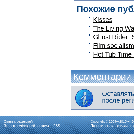
Похожие пуб
Kisses
The Living W
Ghost Rider: 
Film sociali
Hot Tub Time
Комментарии
Оставлять
после рег
Связь с редакцией
Copyright © 2005—2015 «
HD
Экспорт публикаций в формате
RSS
Перепечатка материала воз