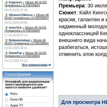
Eugenrex
Обзор 4K OLED
Премьера
: 30 июл
телевизора LG 55EG960V
29.01.2025 22:36
Сюжет
: Кайл Кинг
XRumer23Wence
Обзор 4K
OLED телевизора LG 55EG960V
красив, галантен и
19.01.2025 09:09
надменный молодой
betenTaX
Обзор 4K OLED
телевизора LG 55EG960V
одноклассницей Кен
17.01.2025 07:12
внешнего вида нач
Bubpummabug
Обзор 4K
OLED телевизора LG 55EG960V
разбегаться, истош
10.01.2025 08:41
отменить злое колд
DianeFup
Обзор 4K OLED
телевизора LG 55EG960V
14.12.2024 21:12
Все комментарии
Голосование
Интерфейс для медиаплееров
какого производителя вам
кажется наиболее удобным?
Roku
Dune HD
Для просмотра H
Apple TV