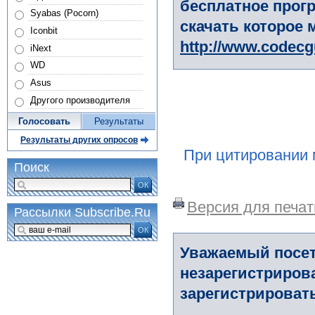
бесплатное прогр
Syabas (Pocorn)
скачать которое 
Iconbit
http://www.codec
iNext
WD
Asus
Другого производителя
Голосовать
Результаты
Результаты других опросов
При цитировании 
Поиск
ОК
Версия для печат
Рассылки Subscribe.Ru
ОК
Уважаемый посет
незарегистриров
зарегистрировать