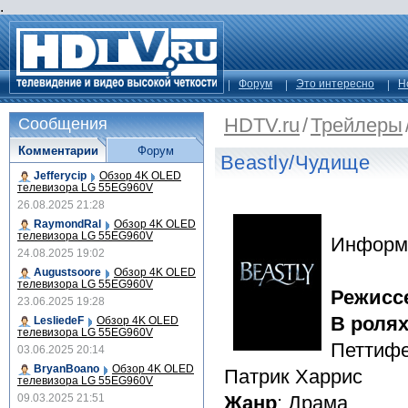
.
Форум
Это интересно
Н
HDTV.ru
/
Трейлеры
Сообщения
Комментарии
Форум
Beastly/Чудище
Jefferycip
Обзор 4K OLED
телевизора LG 55EG960V
26.08.2025 21:28
RaymondRal
Обзор 4K OLED
телевизора LG 55EG960V
Информ
24.08.2025 19:02
Augustsoore
Обзор 4K OLED
телевизора LG 55EG960V
Режисс
23.06.2025 19:28
В роля
LesliedeF
Обзор 4K OLED
телевизора LG 55EG960V
Петтифе
03.06.2025 20:14
BryanBoano
Обзор 4K OLED
Патрик Харрис
телевизора LG 55EG960V
09.03.2025 21:51
Жанр
: Драма