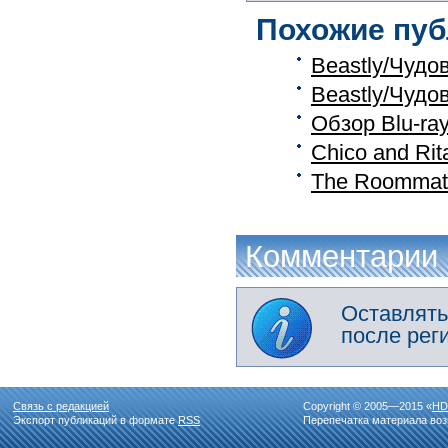
Похожие пуб
Beastly/Чудо
Beastly/Чудо
Обзор Blu-ra
Chico and Rit
The Roommat
Комментарии
Оставлять
после рег
Связь с редакцией
Copyright © 2005—2015 «
HD
Экспорт публикаций в формате
RSS
Перепечатка материала воз