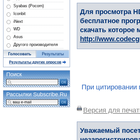
Syabas (Pocorn)
Для просмотра H
Iconbit
бесплатное прогр
iNext
скачать которое 
WD
Asus
http://www.codec
Другого производителя
Голосовать
Результаты
Результаты других опросов
Поиск
ОК
При цитировании 
Рассылки Subscribe.Ru
ОК
Версия для печат
Уважаемый посет
незарегистриров