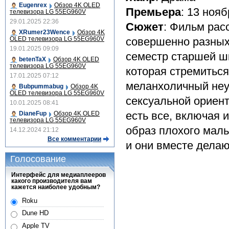
Eugenrex
Обзор 4K OLED
Премьера
: 13 ноя
телевизора LG 55EG960V
29.01.2025 22:36
Сюжет
: Фильм рас
XRumer23Wence
Обзор 4K
OLED телевизора LG 55EG960V
совершенно разных
19.01.2025 09:09
семестр старшей ш
betenTaX
Обзор 4K OLED
телевизора LG 55EG960V
которая стремиться
17.01.2025 07:12
меланхоличный неуд
Bubpummabug
Обзор 4K
OLED телевизора LG 55EG960V
сексуальной ориент
10.01.2025 08:41
есть все, включая 
DianeFup
Обзор 4K OLED
телевизора LG 55EG960V
образ плохого маль
14.12.2024 21:12
Все комментарии
и они вместе делаю
Голосование
Интерфейс для медиаплееров
какого производителя вам
кажется наиболее удобным?
Roku
Dune HD
Apple TV