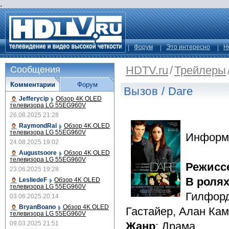
.
Форум
Это интересно
Н
HDTV.ru
/
Трейлеры
Сообщения
Комментарии
Форум
Вызов / Dare
Jefferycip
Обзор 4K OLED
телевизора LG 55EG960V
26.08.2025 21:28
RaymondRal
Обзор 4K OLED
телевизора LG 55EG960V
Информ
24.08.2025 19:02
Augustsoore
Обзор 4K OLED
телевизора LG 55EG960V
Режисс
23.06.2025 19:28
В роля
LesliedeF
Обзор 4K OLED
телевизора LG 55EG960V
Гилфорд
03.06.2025 20:14
BryanBoano
Обзор 4K OLED
Гастайер, Алан Ка
телевизора LG 55EG960V
09.03.2025 21:51
Жанр
: Драма