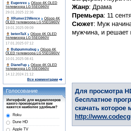
Eugenrex
Обзор 4K OLED
Жанр
: Драма
телевизора LG 55EG960V
29.01.2025 22:36
Премьера
: 11 сен
XRumer23Wence
Обзор 4K
OLED телевизора LG 55EG960V
Сюжет
: Муж начина
19.01.2025 09:09
мужчина, и решает 
betenTaX
Обзор 4K OLED
телевизора LG 55EG960V
17.01.2025 07:12
Bubpummabug
Обзор 4K
OLED телевизора LG 55EG960V
10.01.2025 08:41
DianeFup
Обзор 4K OLED
телевизора LG 55EG960V
14.12.2024 21:12
Все комментарии
Для просмотра H
Голосование
бесплатное прогр
Интерфейс для медиаплееров
какого производителя вам
скачать которое 
кажется наиболее удобным?
Roku
http://www.codec
Dune HD
Apple TV