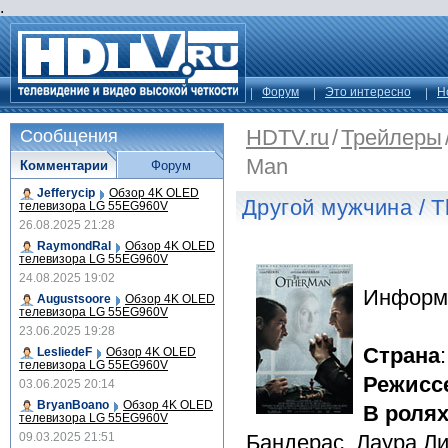
.
Форум
Это интересно
Н
HDTV.ru
/
Трейлеры
Сообщения
Man
Комментарии
Форум
Jefferycip
Обзор 4K OLED
Другой мужчина / T
телевизора LG 55EG960V
26.08.2025 21:28
RaymondRal
Обзор 4K OLED
телевизора LG 55EG960V
24.08.2025 19:02
Информ
Augustsoore
Обзор 4K OLED
телевизора LG 55EG960V
23.06.2025 19:28
Страна
LesliedeF
Обзор 4K OLED
телевизора LG 55EG960V
Режисс
03.06.2025 20:14
BryanBoano
Обзор 4K OLED
В роля
телевизора LG 55EG960V
09.03.2025 21:51
Бандерас, Лаура Л