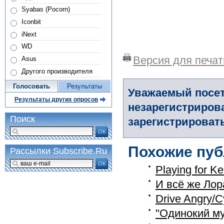
Syabas (Pocorn)
Iconbit
iNext
WD
Версия для печат
Asus
Другого производителя
Голосовать
Результаты
Уважаемый посет
Результаты других опросов
незарегистриров
Поиск
зарегистрировать
ОК
Похожие пуб
Рассылки Subscribe.Ru
ОК
Playing for 
И всё же Лор
Drive Angry
"Одинокий м