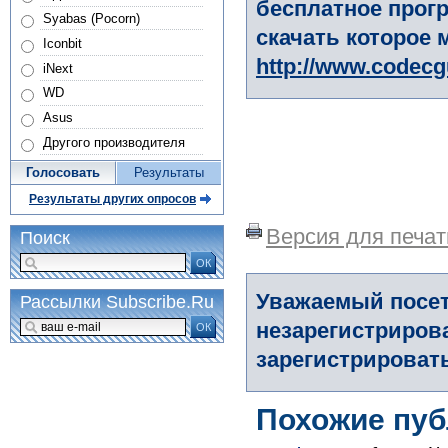
бесплатное прогр
Syabas (Pocorn)
скачать которое 
Iconbit
http://www.codec
iNext
WD
Asus
Другого производителя
Голосовать
Результаты
Результаты других опросов
Версия для печат
Поиск
ОК
Уважаемый посет
Рассылки Subscribe.Ru
незарегистриров
ОК
зарегистрировать
Похожие пуб