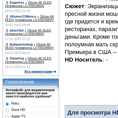
Eugenrex
Обзор 4K OLED
Сюжет
: Экранизац
телевизора LG 55EG960V
29.01.2025 22:36
пресной жизни мош
XRumer23Wence
Обзор 4K
OLED телевизора LG 55EG960V
где придется и вр
19.01.2025 09:09
ресторанах, параз
betenTaX
Обзор 4K OLED
телевизора LG 55EG960V
деньгами. Кроме то
17.01.2025 07:12
полоумная мать скр
Bubpummabug
Обзор 4K
OLED телевизора LG 55EG960V
Премьера в США – 2
10.01.2025 08:41
HD Носитель
: -
DianeFup
Обзор 4K OLED
телевизора LG 55EG960V
14.12.2024 21:12
Все комментарии
Голосование
Интерфейс для медиаплееров
какого производителя вам
кажется наиболее удобным?
Roku
Dune HD
Для просмотра H
Apple TV