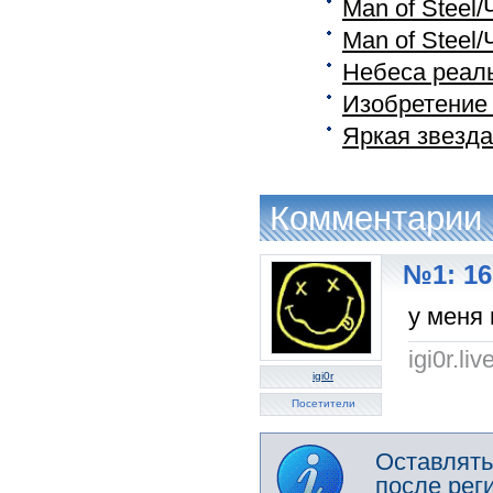
Man of Steel/
Man of Steel/
Небеса реал
Изобретение Л
Яркая звезда
Комментарии
№1: 16
у меня 
igi0r.li
igi0r
Посетители
Оставлять
после рег