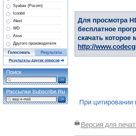
Syabas (Pocorn)
Iconbit
Для просмотра H
iNext
бесплатное прогр
WD
Asus
скачать которое 
Другого производителя
http://www.codec
Голосовать
Результаты
Результаты других опросов
Поиск
ОК
Рассылки Subscribe.Ru
ОК
При цитировании 
Версия для печат