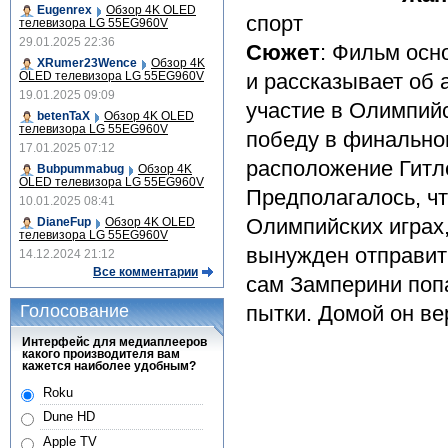
Eugenrex
Обзор 4K OLED
спорт
телевизора LG 55EG960V
29.01.2025 22:36
Сюжет
: Фильм осн
XRumer23Wence
Обзор 4K
OLED телевизора LG 55EG960V
и рассказывает об
19.01.2025 09:09
участие в Олимпийс
betenTaX
Обзор 4K OLED
телевизора LG 55EG960V
победу в финальном
17.01.2025 07:12
расположение Гитле
Bubpummabug
Обзор 4K
OLED телевизора LG 55EG960V
Предполагалось, ч
10.01.2025 08:41
Олимпийских играх,
DianeFup
Обзор 4K OLED
телевизора LG 55EG960V
вынужден отправить
14.12.2024 21:12
Все комментарии
сам Замперини поп
Голосование
пытки. Домой он ве
Интерфейс для медиаплееров
какого производителя вам
кажется наиболее удобным?
Roku
Dune HD
Apple TV