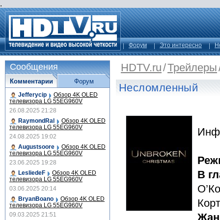
.
Форум
Это интересно
Н
HDTV.ru
/
Трейлеры
Сообщения
Комментарии
Форум
Несломленный
Jefferycip
Обзор 4K OLED
телевизора LG 55EG960V
26.08.2025 21:28
RaymondRal
Обзор 4K OLED
телевизора LG 55EG960V
Инф
24.08.2025 19:02
Augustsoore
Обзор 4K OLED
телевизора LG 55EG960V
Реж
23.06.2025 19:28
В г
LesliedeF
Обзор 4K OLED
телевизора LG 55EG960V
О’Ко
03.06.2025 20:14
BryanBoano
Обзор 4K OLED
Кор
телевизора LG 55EG960V
09.03.2025 21:51
Жан