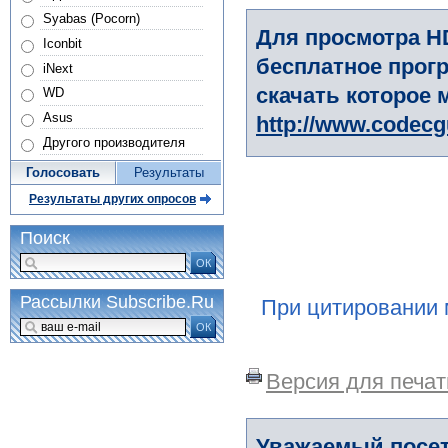
Syabas (Pocorn)
Для просмотра H
Iconbit
бесплатное прогр
iNext
скачать которое 
WD
Asus
http://www.codec
Другого производителя
Голосовать
Результаты
Результаты других опросов
Поиск
ОК
Рассылки Subscribe.Ru
При цитировании 
ОК
Версия для печат
Уважаемый посет