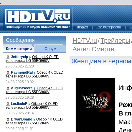
.
Форум
Это интересно
Н
HDTV.ru
/
Трейлеры
Сообщения
Ангел Смерти
Комментарии
Форум
Jefferycip
Обзор 4K OLED
Женщина в черном 
телевизора LG 55EG960V
26.08.2025 21:28
RaymondRal
Обзор 4K OLED
телевизора LG 55EG960V
24.08.2025 19:02
Инф
Augustsoore
Обзор 4K OLED
телевизора LG 55EG960V
23.06.2025 19:28
Реж
LesliedeF
Обзор 4K OLED
телевизора LG 55EG960V
В г
03.06.2025 20:14
BryanBoano
Обзор 4K OLED
Мак
телевизора LG 55EG960V
09.03.2025 21:51
Ден