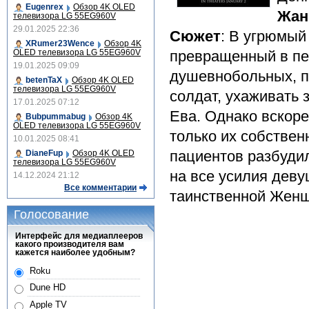
Eugenrex
Обзор 4K OLED
Жан
телевизора LG 55EG960V
29.01.2025 22:36
Сюжет
: В угрюмый
XRumer23Wence
Обзор 4K
OLED телевизора LG 55EG960V
превращенный в пе
19.01.2025 09:09
душевнобольных, п
betenTaX
Обзор 4K OLED
телевизора LG 55EG960V
солдат, ухаживать 
17.01.2025 07:12
Ева. Однако вскоре
Bubpummabug
Обзор 4K
OLED телевизора LG 55EG960V
только их собстве
10.01.2025 08:41
пациентов разбудил
DianeFup
Обзор 4K OLED
телевизора LG 55EG960V
на все усилия деву
14.12.2024 21:12
Все комментарии
таинственной Женщ
Голосование
Интерфейс для медиаплееров
какого производителя вам
кажется наиболее удобным?
Roku
Dune HD
Apple TV