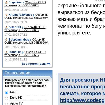
Eugenrex
Обзор 4K OLED
окраине большого г
телевизора LG 55EG960V
29.01.2025 22:36
вырваться из бедно
XRumer23Wence
Обзор 4K
OLED телевизора LG 55EG960V
жизнью мать и брат
19.01.2025 09:09
чемпионат по бегу 
betenTaX
Обзор 4K OLED
телевизора LG 55EG960V
университете.
17.01.2025 07:12
Bubpummabug
Обзор 4K
OLED телевизора LG 55EG960V
10.01.2025 08:41
DianeFup
Обзор 4K OLED
телевизора LG 55EG960V
14.12.2024 21:12
Все комментарии
Голосование
Для просмотра H
Интерфейс для медиаплееров
какого производителя вам
бесплатное прогр
кажется наиболее удобным?
Roku
скачать которое 
Dune HD
http://www.codec
Apple TV