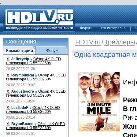
.
Форум
Это интересно
Н
HDTV.ru
/
Трейлеры
Сообщения
Комментарии
Форум
Одна квадратная 
Jefferycip
Обзор 4K OLED
телевизора LG 55EG960V
26.08.2025 21:28
RaymondRal
Обзор 4K OLED
телевизора LG 55EG960V
Инф
24.08.2025 19:02
Augustsoore
Обзор 4K OLED
телевизора LG 55EG960V
Реж
23.06.2025 19:28
В г
LesliedeF
Обзор 4K OLED
телевизора LG 55EG960V
Рич
03.06.2025 20:14
BryanBoano
Обзор 4K OLED
Жан
телевизора LG 55EG960V
09.03.2025 21:51
Сюж