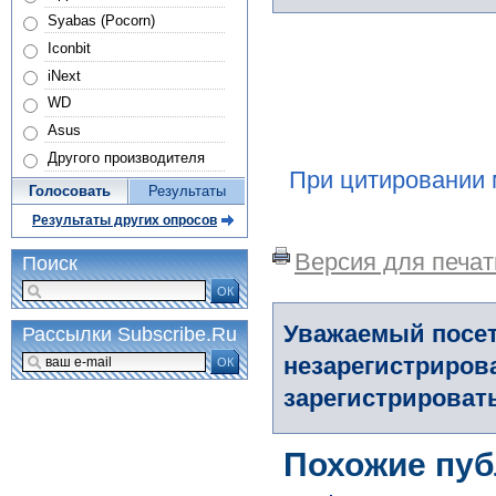
Syabas (Pocorn)
Iconbit
iNext
WD
Asus
Другого производителя
При цитировании 
Голосовать
Результаты
Результаты других опросов
Версия для печат
Поиск
ОК
Уважаемый посет
Рассылки Subscribe.Ru
незарегистриров
ОК
зарегистрировать
Похожие пуб