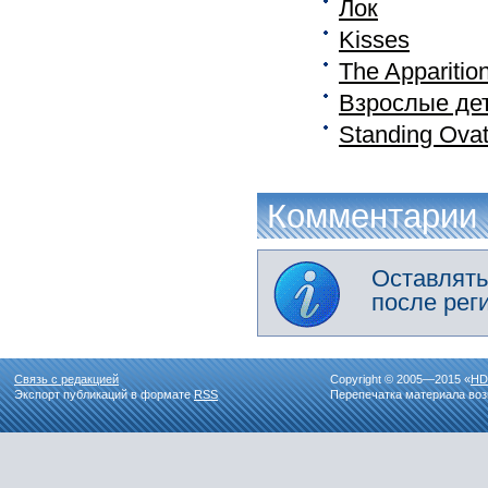
Лок
Kisses
The Appariti
Взрослые де
Standing Ovat
Комментарии
Оставлять
после рег
Связь с редакцией
Copyright © 2005—2015 «
HD
Экспорт публикаций в формате
RSS
Перепечатка материала воз