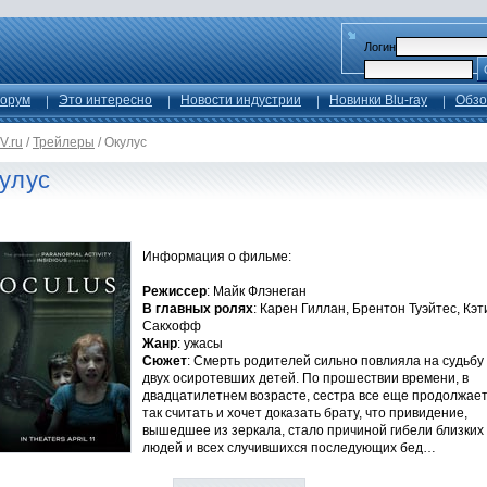
Логин
орум
Это интересно
Новости индустрии
Новинки Blu-ray
Обзо
V.ru
/
Трейлеры
/
Окулус
улус
Информация о фильме:
Режиссер
: Майк Флэнеган
В главных ролях
: Карен Гиллан, Брентон Туэйтес, Кэт
Сакхофф
Жанр
: ужасы
Сюжет
: Смерть родителей сильно повлияла на судьбу
двух осиротевших детей. По прошествии времени, в
двадцатилетнем возрасте, сестра все еще продолжае
так считать и хочет доказать брату, что привидение,
вышедшее из зеркала, стало причиной гибели близких
людей и всех случившихся последующих бед…