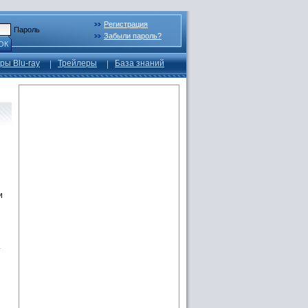
Регистрация
Пароль
Забыли пароль?
ОК
ры Blu-ray
Трейлеры
База знаний
и
т