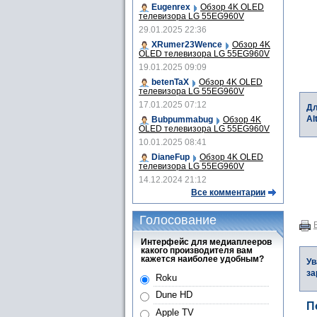
Eugenrex
Обзор 4K OLED
телевизора LG 55EG960V
29.01.2025 22:36
XRumer23Wence
Обзор 4K
OLED телевизора LG 55EG960V
19.01.2025 09:09
betenTaX
Обзор 4K OLED
телевизора LG 55EG960V
17.01.2025 07:12
Дл
Al
Bubpummabug
Обзор 4K
OLED телевизора LG 55EG960V
10.01.2025 08:41
DianeFup
Обзор 4K OLED
телевизора LG 55EG960V
14.12.2024 21:12
Все комментарии
Голосование
Интерфейс для медиаплееров
какого производителя вам
кажется наиболее удобным?
Ув
за
Roku
Dune HD
П
Apple TV