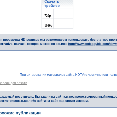
Скачать
трейлер
720p
1080p
я просмотра HD-роликов мы рекомендуем использовать бесплатное прог
ternative, скачать которое можно по ссылке
http://www.codecguide.com/dow
При цитировании материалов сайта HDTV.ru частично или полно
Версия для печати
ажаемый посетитель, Вы зашли на сайт как незарегистрированный польз
регистрироваться либо войти на сайт под своим именем.
охожие публикации