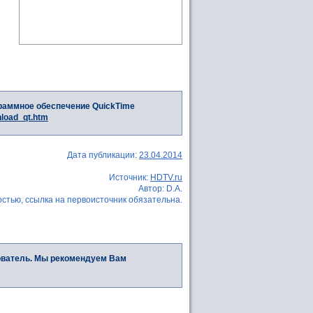
раммное обеспечение QuickTime
nload_qt.htm
Дата публикации:
23.04.2014
Источник:
HDTV.ru
Автор: D.A.
стью, ссылка на первоисточник обязательна.
ователь. Мы рекомендуем Вам