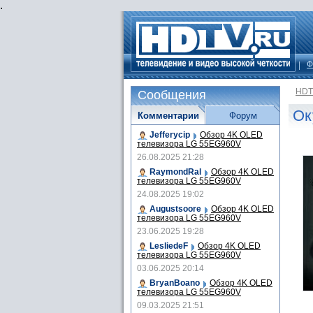
.
Ф
HDT
Сообщения
Ок
Комментарии
Форум
Jefferycip
Обзор 4K OLED
телевизора LG 55EG960V
26.08.2025 21:28
RaymondRal
Обзор 4K OLED
телевизора LG 55EG960V
24.08.2025 19:02
Augustsoore
Обзор 4K OLED
телевизора LG 55EG960V
23.06.2025 19:28
LesliedeF
Обзор 4K OLED
телевизора LG 55EG960V
03.06.2025 20:14
BryanBoano
Обзор 4K OLED
телевизора LG 55EG960V
09.03.2025 21:51