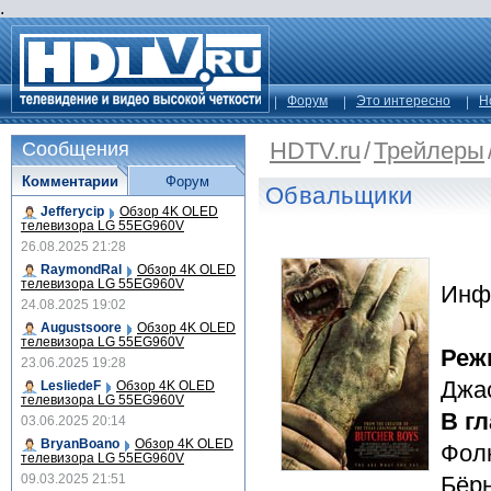
.
Форум
Это интересно
Н
HDTV.ru
/
Трейлеры
Сообщения
Комментарии
Форум
Обвальщики
Jefferycip
Обзор 4K OLED
телевизора LG 55EG960V
26.08.2025 21:28
RaymondRal
Обзор 4K OLED
телевизора LG 55EG960V
Инф
24.08.2025 19:02
Augustsoore
Обзор 4K OLED
телевизора LG 55EG960V
Реж
23.06.2025 19:28
Джа
LesliedeF
Обзор 4K OLED
телевизора LG 55EG960V
В г
03.06.2025 20:14
BryanBoano
Обзор 4K OLED
Фол
телевизора LG 55EG960V
09.03.2025 21:51
Бёр