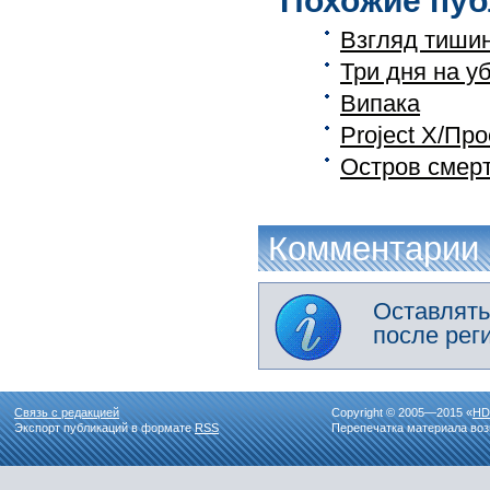
Похожие пуб
Взгляд тиши
Три дня на у
Випака
Project X/Пр
Остров смер
Комментарии
Оставлять
после рег
Связь с редакцией
Copyright © 2005—2015 «
HD
Экспорт публикаций в формате
RSS
Перепечатка материала воз