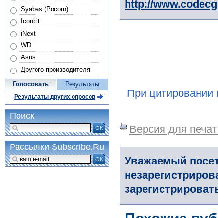
http://www.codec
Syabas (Pocorn)
Iconbit
iNext
WD
Asus
Другого производителя
Голосовать
Результаты
При цитировании 
Результаты других опросов
Поиск
Версия для печат
ОК
Рассылки Subscribe.Ru
Уважаемый посет
ОК
незарегистриров
зарегистрировать