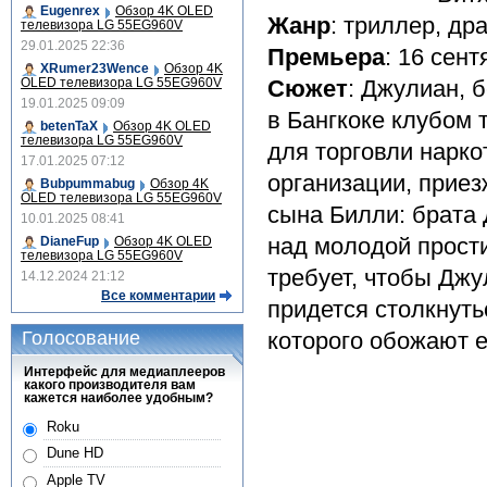
Eugenrex
Обзор 4K OLED
Жанр
: триллер, др
телевизора LG 55EG960V
29.01.2025 22:36
Премьера
: 16 сен
XRumer23Wence
Обзор 4K
OLED телевизора LG 55EG960V
Сюжет
: Джулиан, 
19.01.2025 09:09
в Бангкоке клубом 
betenTaX
Обзор 4K OLED
телевизора LG 55EG960V
для торговли нарко
17.01.2025 07:12
организации, приез
Bubpummabug
Обзор 4K
OLED телевизора LG 55EG960V
сына Билли: брата 
10.01.2025 08:41
над молодой прост
DianeFup
Обзор 4K OLED
телевизора LG 55EG960V
требует, чтобы Дж
14.12.2024 21:12
Все комментарии
придется столкнуть
Голосование
которого обожают е
Интерфейс для медиаплееров
какого производителя вам
кажется наиболее удобным?
Roku
Dune HD
Apple TV