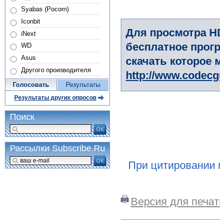
Syabas (Pocorn)
Iconbit
Для просмотра H
iNext
бесплатное прогр
WD
Asus
скачать которое 
Другого производителя
http://www.codec
Голосовать
Результаты
Результаты других опросов
Поиск
ОК
Рассылки Subscribe.Ru
ОК
При цитировании 
Версия для печат