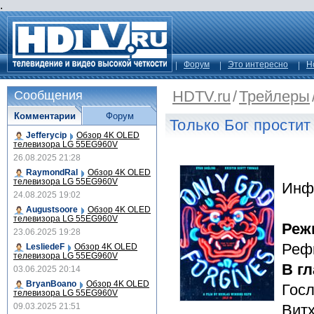
.
Форум
Это интересно
Н
HDTV.ru
/
Трейлеры
Сообщения
Комментарии
Форум
Только Бог простит
Jefferycip
Обзор 4K OLED
телевизора LG 55EG960V
26.08.2025 21:28
RaymondRal
Обзор 4K OLED
телевизора LG 55EG960V
Инф
24.08.2025 19:02
Augustsoore
Обзор 4K OLED
телевизора LG 55EG960V
Реж
23.06.2025 19:28
Реф
LesliedeF
Обзор 4K OLED
телевизора LG 55EG960V
В г
03.06.2025 20:14
BryanBoano
Обзор 4K OLED
Госл
телевизора LG 55EG960V
09.03.2025 21:51
Вит