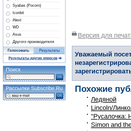
Syabas (Pocorn)
Iconbit
iNext
WD
Версия для печат
Asus
Другого производителя
Голосовать
Результаты
Уважаемый посет
Результаты других опросов
незарегистриров
Поиск
зарегистрировать
ОК
Похожие пуб
Рассылки Subscribe.Ru
ОК
Ледяной
Lincoln/Линк
"Русалочка: 
Simon and th