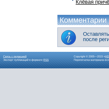
Клёвая причё
Комментарии
Оставлять
после рег
Связь с редакцией
Copyright © 2005—2015 «
HD
Экспорт публикаций в формате
RSS
Перепечатка материала воз