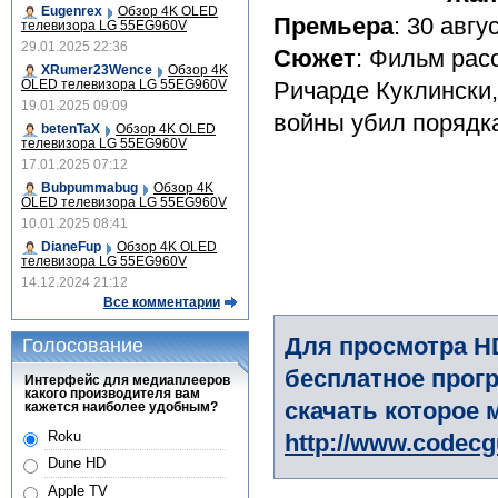
Eugenrex
Обзор 4K OLED
Премьера
: 30 авгу
телевизора LG 55EG960V
29.01.2025 22:36
Сюжет
: Фильм рас
XRumer23Wence
Обзор 4K
OLED телевизора LG 55EG960V
Ричарде Куклински,
19.01.2025 09:09
войны убил порядка
betenTaX
Обзор 4K OLED
телевизора LG 55EG960V
17.01.2025 07:12
Bubpummabug
Обзор 4K
OLED телевизора LG 55EG960V
10.01.2025 08:41
DianeFup
Обзор 4K OLED
телевизора LG 55EG960V
14.12.2024 21:12
Все комментарии
Для просмотра H
Голосование
бесплатное прогр
Интерфейс для медиаплееров
какого производителя вам
скачать которое 
кажется наиболее удобным?
Roku
http://www.codec
Dune HD
Apple TV