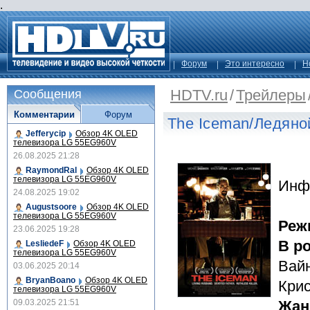
.
Форум
Это интересно
Н
HDTV.ru
/
Трейлеры
Сообщения
Комментарии
Форум
The Iceman/Ледяно
Jefferycip
Обзор 4K OLED
телевизора LG 55EG960V
26.08.2025 21:28
RaymondRal
Обзор 4K OLED
телевизора LG 55EG960V
Инф
24.08.2025 19:02
Augustsoore
Обзор 4K OLED
телевизора LG 55EG960V
Реж
23.06.2025 19:28
В р
LesliedeF
Обзор 4K OLED
телевизора LG 55EG960V
Вайн
03.06.2025 20:14
BryanBoano
Обзор 4K OLED
Кри
телевизора LG 55EG960V
09.03.2025 21:51
Жан