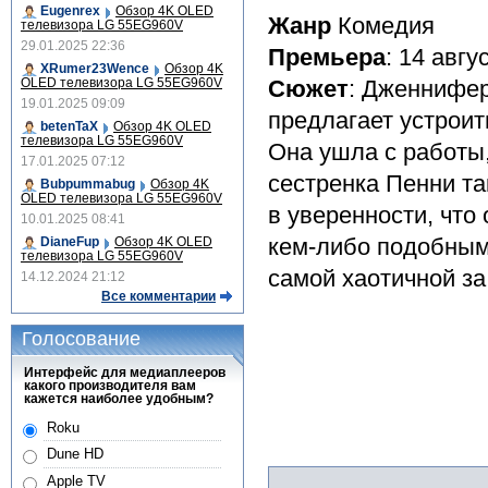
Eugenrex
Обзор 4K OLED
Жанр
Комедия
телевизора LG 55EG960V
29.01.2025 22:36
Премьера
: 14 авгу
XRumer23Wence
Обзор 4K
OLED телевизора LG 55EG960V
Сюжет
: Дженнифер
19.01.2025 09:09
предлагает устроит
betenTaX
Обзор 4K OLED
телевизора LG 55EG960V
Она ушла с работы
17.01.2025 07:12
сестренка Пенни та
Bubpummabug
Обзор 4K
OLED телевизора LG 55EG960V
в уверенности, что
10.01.2025 08:41
кем-либо подобным.
DianeFup
Обзор 4K OLED
телевизора LG 55EG960V
самой хаотичной з
14.12.2024 21:12
Все комментарии
Голосование
Интерфейс для медиаплееров
какого производителя вам
кажется наиболее удобным?
Roku
Dune HD
Apple TV