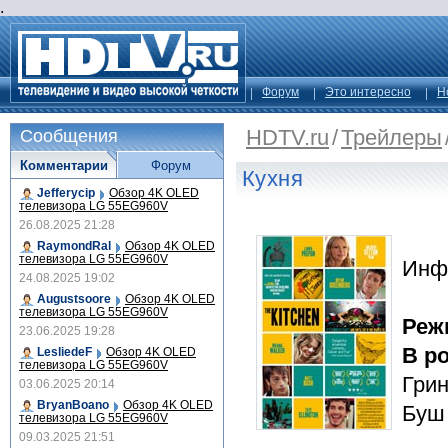
.
Форум
Это интересно
Н
HDTV.ru
/
Трейлеры
Сообщения
Комментарии
Форум
Кухня
Jefferycip
Обзор 4K OLED
телевизора LG 55EG960V
26.08.2025 21:28
RaymondRal
Обзор 4K OLED
телевизора LG 55EG960V
Инф
24.08.2025 19:02
Augustsoore
Обзор 4K OLED
телевизора LG 55EG960V
Реж
23.06.2025 19:28
В р
LesliedeF
Обзор 4K OLED
телевизора LG 55EG960V
Грин
03.06.2025 20:14
BryanBoano
Обзор 4K OLED
Буш
телевизора LG 55EG960V
09.03.2025 21:51