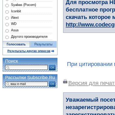
Для просмотра H
Syabas (Pocorn)
бесплатное прогр
Iconbit
скачать которое 
iNext
http://www.codec
WD
Asus
Другого производителя
Голосовать
Результаты
Результаты других опросов
Поиск
При цитировании 
ОК
Рассылки Subscribe.Ru
Версия для печат
ОК
Уважаемый посет
незарегистриров
зарегистрировать