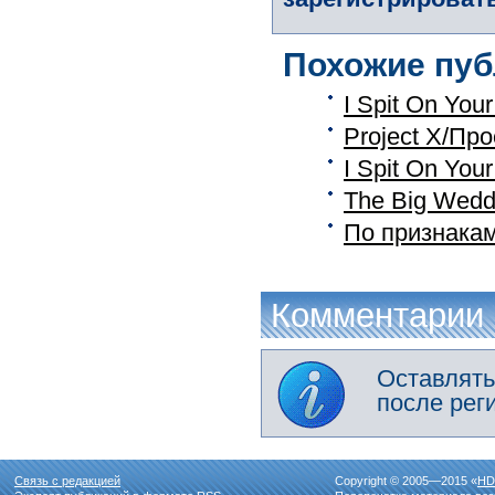
Похожие пуб
I Spit On Yo
Project X/Пр
I Spit On Yo
The Big Wedd
По признака
Комментарии
Оставлять
после рег
Связь с редакцией
Copyright © 2005—2015 «
HD